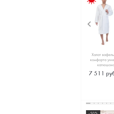
Халат вафел
комфорта уни
капюшоно
7 511 руб
-50%