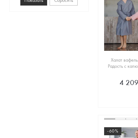
Сбросить
Халат вафель
Радость с кап
4 209
-60%