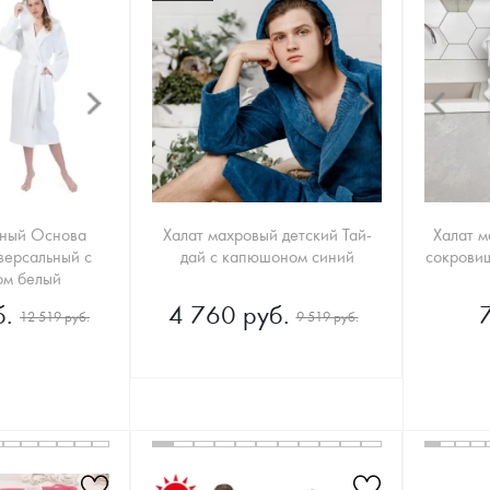
ьный Основа
Халат махровый детский Тай-
Халат 
версальный с
дай с капюшоном синий
сокрови
м белый
.
4 760 руб.
12 519 руб.
9 519 руб.