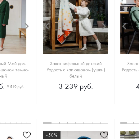
ный Мой дом
Халат вафельный детский
Халат
юшоном темно-
Радость с капюшоном (ушки)
Радость
ный
белый
б.
3 239 руб.
9 519 руб.
✖
-50%