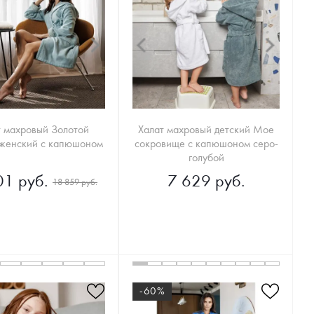
т махровый Золотой
Халат махровый детский Мое
 женский с капюшоном
сокровище с капюшоном серо-
голубой
01 руб.
7 629 руб.
18 859 руб.
-60%