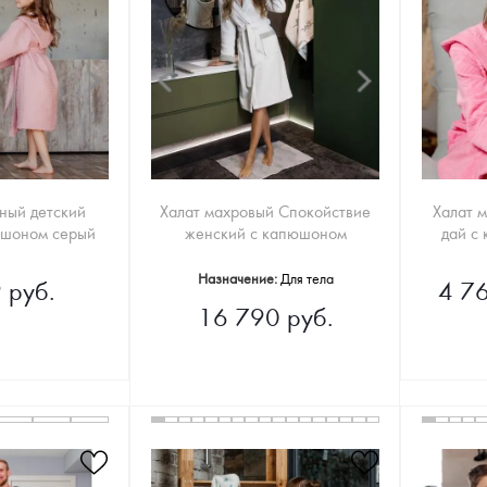
ный детский
Халат махровый Спокойствие
Халат м
юшоном серый
женский с капюшоном
дай с
Назначение:
Для тела
 руб.
4 76
16 790 руб.