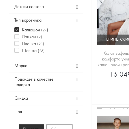
Детали состава
Тип воротника
Капюшон (
)
24
Лацкан (
)
2
ЕГИПЕТСКИ
Планка (
)
23
Шалька (
)
26
Халат вафел
комфорта уни
капюшоном (рел
Марка
15 04
Подойдет в качестве
подарка
Скидка
Пол