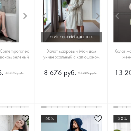
ЕГИПЕТСКИЙ ХЛОПОК
 Contemporaneo
Халат махровый Мой дом
Халат м
женский с капюшоном зеленый
универсальный с капюшоном
жен
.
8 676 руб.
13 2
18 859 руб.
21 689 руб.
-60%
-30%