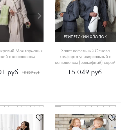
ЕГИПЕТСКИЙ ХЛОПОК
ахровый Моя гармония
Халат вафельный Основа
ский с капюшоном
комфорта универсальный с
капюшоном (рельефный) серый
01 руб.
15 049 руб.
18 859 руб.