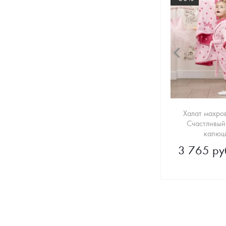
Халат махро
Счастливый
капюш
3 765 ру