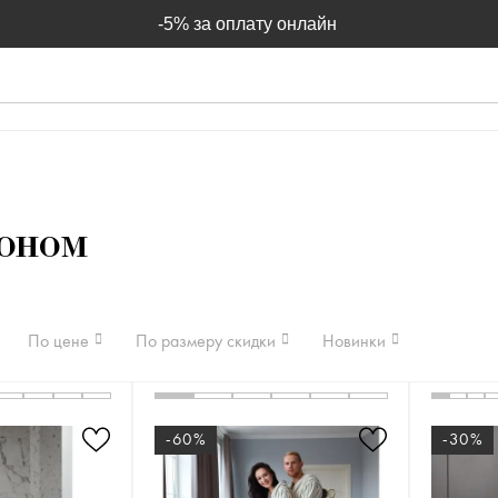
-5% за оплату онлайн
оном
По цене
По размеру скидки
Новинки
-60%
-30%