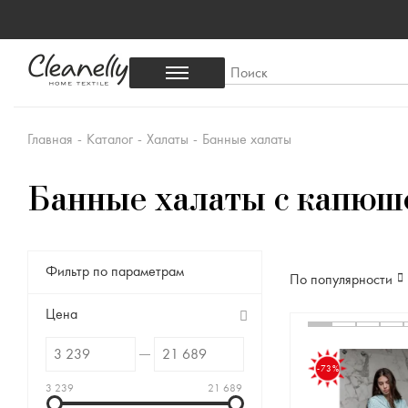
Главная
-
Каталог
-
Халаты
-
Банные халаты
Банные халаты с капюш
Фильтр по параметрам
По популярности
Цена
-73%
3 239
21 689