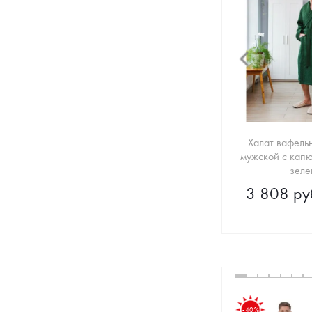
Халат вафель
мужской с кап
зеле
3 808 ру
-40%