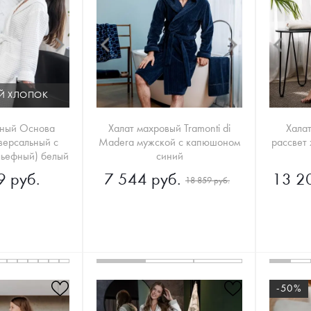
Й ХЛОПОК
ьный Основа
Халат махровый Tramonti di
Хала
версальный с
Madera мужской с капюшоном
рассвет
ьефный) белый
синий
9 руб.
7 544 руб.
13 2
18 859 руб.
-50%