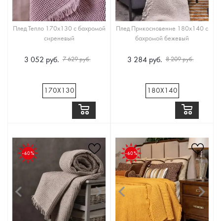
Плед Тепло 170x130 с бахромой
Плед Прикосновение 180x140 с
сиреневый
бахромой бежевый
3 052 руб.
3 284 руб.
7 629 руб.
8 209 руб.
170Х130
180Х140
-60%
-60%