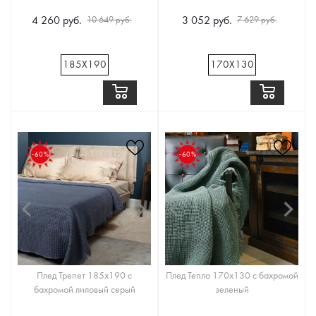
4 260 руб.
3 052 руб.
10 649 руб.
7 629 руб.
185Х190
170Х130
-60%
-60%
Плед Трепет 185x190 с
Плед Тепло 170x130 с бахромой
бахромой лиловый серый
зеленый