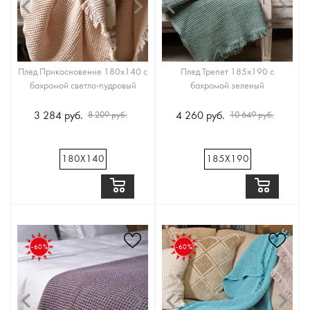
Плед Прикосновение 180x140 с
Плед Трепет 185x190 с
бахромой светло-пудровый
бахромой зеленый
3 284 руб.
4 260 руб.
8 209 руб.
10 649 руб.
180Х140
185Х190
-60%
-60%