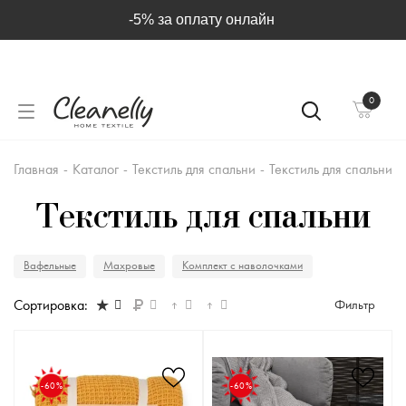
-5% за оплату онлайн
0
Главная
-
Каталог
-
Текстиль для спальни
-
Текстиль для спальни
Текстиль для спальни
Вафельные
Махровые
Комплект с наволочками
Сортировка:
Фильтр
-60%
-60%