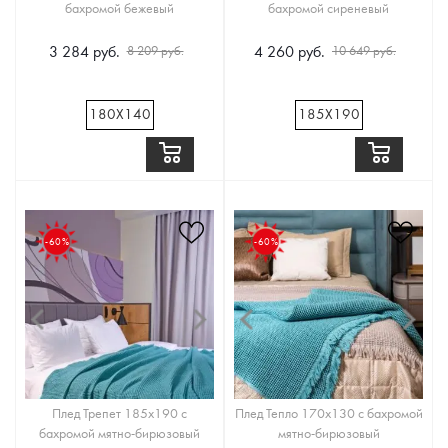
бахромой бежевый
бахромой сиреневый
3 284 руб.
4 260 руб.
8 209 руб.
10 649 руб.
180Х140
185Х190
-60%
-60%
Плед Трепет 185x190 с
Плед Тепло 170x130 с бахромой
бахромой мятно-бирюзовый
мятно-бирюзовый