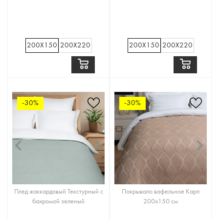
200Х150
200Х220
200Х150
200Х220
-30%
-30%
Плед жаккардовый Текстурный с
Покрывало вафельное Карп
бахромой зеленый
200x150 см