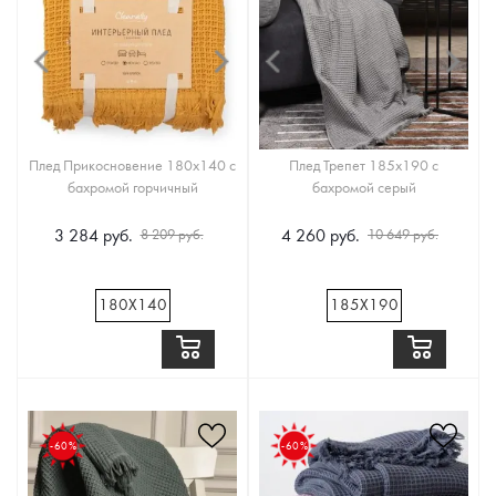
Плед Прикосновение 180x140 с
Плед Трепет 185x190 с
бахромой горчичный
бахромой серый
3 284 руб.
4 260 руб.
8 209 руб.
10 649 руб.
180Х140
185Х190
-60%
-60%