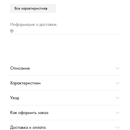
Все характеристики
Марка
Cleanelly Collection
Тип упаковки
Полиэтиленовый прозрачный пакет
Информация о доставке:
Страна происхождения
РОССИЯ
Характеристика (№ цвета в базе оттенков)
10000
Вес,г
686
Описание
Характеристики
Уход
Как оформить заказ
Доставка и оплата