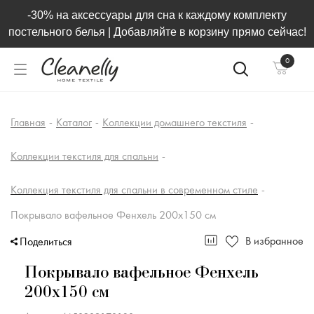
-30% на аксессуары для сна к каждому комплекту
постельного белья | Добавляйте в корзину прямо сейчас!
0
Главная
-
Каталог
-
Коллекции домашнего текстиля
-
Коллекции текстиля для спальни
-
Коллекция текстиля для спальни в современном стиле
-
Покрывало вафельное Фенхель 200x150 см
В избранное
Поделиться
Покрывало вафельное Фенхель
200x150 см