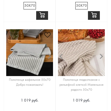
50Х70
50Х70
Полотенце вафельное 50х70
Полотенце гладкотканое с
Добро пожаловать!
рельефной клеткой Маленькие
радости 50х70
1 019 руб.
1 019 руб.