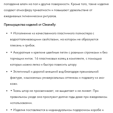
попадание влаги на пол и другие поверхности. Кроме того, такие изделия
создают атмосферу приватности и повышают удовольствие от
ежедневных гигиенических ритуалов.
Преимущества изделий от Cleanelly:
• Исполнение из качественного пластичного полиэстера с
водоотталкивающими свойствами, на котором не образуются
плесень и грибок.
• Аккуратные и крепкие швейные петли с ровными строчками и без
торчащих ниток. 16 пластиковых колец в комплекте, с помощью
которых можно легко и быстро повесить штору.
• Эстетичный и дорогой внешний вид благодаря премиальной
фактуре, изысканным универсальным оттенкам и подхвату из эко-
кожи.
• Ткань штор не просвечивает, не выцветает и не линяет. При
правильном уходе она прослужит долгие годы даже при ежедневном
использовании.
• Изделия поставляются в индивидуальном подарочном коробе и