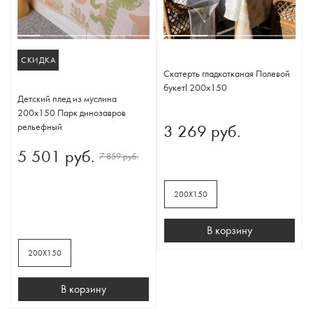
СКИДКА
Скатерть гладкотканая Полевой
букетl 200х150
Детский плед из муслина
200х150 Парк динозавров
рельефный
3 269 руб.
5 501 руб.
7 859 руб.
200Х150
В корзину
200Х150
В корзину