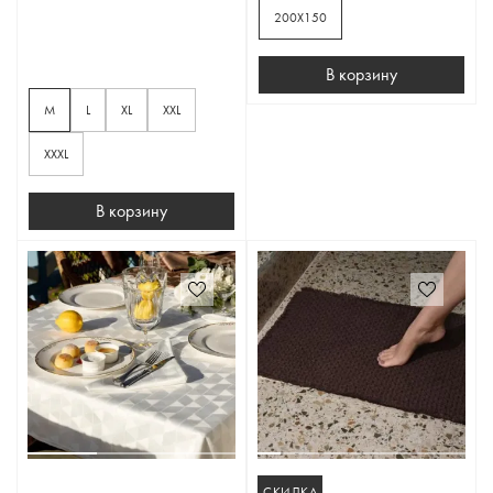
200Х150
В корзину
M
L
XL
XXL
XXXL
В корзину
СКИДКА