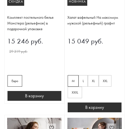
СКИДКА
НОВИНКА
Комплект постельного белья
Халат вафельный На максимум
Монстера (рельефное) в
мужской (рельефный) графит
подарочной упаковке
15 246 руб.
15 049 руб.
29 319 руб.
Евро
M
L
XL
XXL
XXXL
В корзину
В корзину