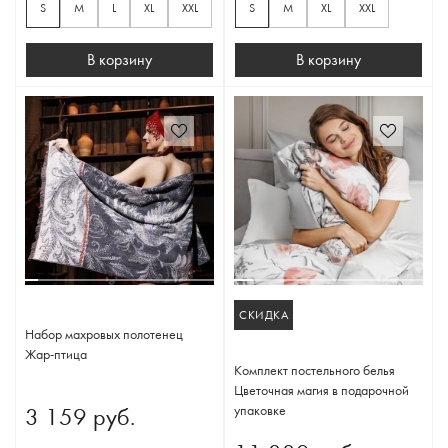
S
M
L
XL
XXL
S
M
XL
XXL
В корзину
В корзину
СКИДКА
Набор махровых полотенец
Жар-птица
Комплект постельного белья
Цветочная магия в подарочной
упаковке
3 159 руб.