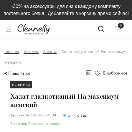
-30% на аксессуары для сна к каждому комплекту
постельного белья | Добавляйте в корзину прямо сейчас!
0
Главная
-
Каталог
-
Халаты
-
Халат гладкотканый На максимум
женский
В избранное
Поделиться
НОВИНКА
Халат гладкотканый На максимум
женский
Артикул: 4650209237804
5
1 отзыв
В наличии 2 товара на складе