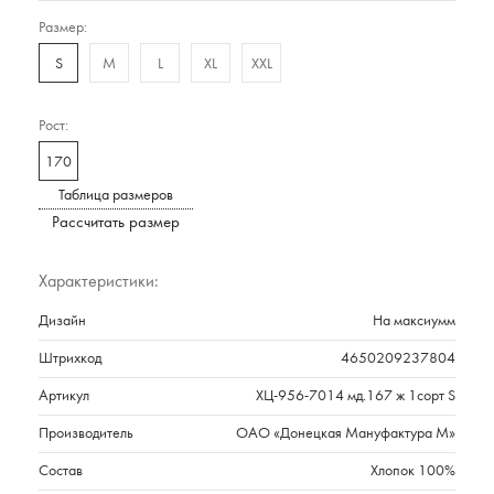
Размер:
S
M
L
XL
XXL
Рост:
170
Таблица размеров
Рассчитать размер
Характеристики:
Дизайн
На максиумм
Штрихкод
4650209237804
Артикул
ХЦ-956-7014 мд.167 ж 1сорт S
Производитель
ОАО «Донецкая Мануфактура М»
Состав
Хлопок 100%