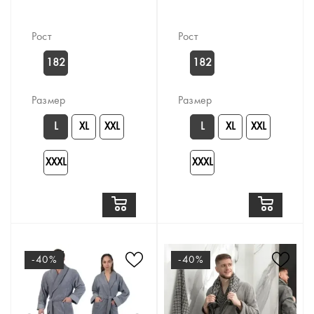
Рост
Рост
182
182
Размер
Размер
L
XL
XXL
L
XL
XXL
XXXL
XXXL
-40%
-40%