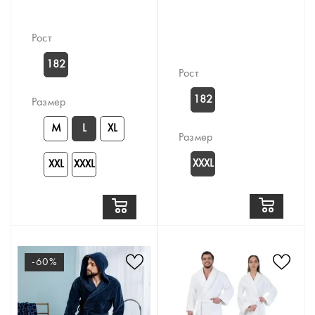
Рост
182
Рост
182
Размер
M
L
XL
Размер
XXXL
XXL
XXXL
-60%