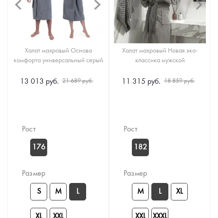
Халат махровый Основа
Халат махровый Новая эко-
комфорта универсальный серый
классика мужской
13 013 руб.
11 315 руб.
21 689 руб.
18 859 руб.
Рост
Рост
176
182
Размер
Размер
S
M
L
M
L
XL
XL
XXL
XXL
XXXL