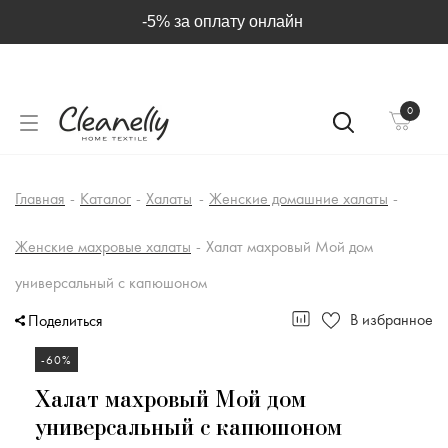
-5% за оплату онлайн
0
Главная
-
Каталог
-
Халаты
-
Женские домашние халаты
-
Женские махровые халаты
-
Халат махровый Мой дом
универсальный с капюшоном
В избранное
Поделиться
-60%
Халат махровый Мой дом
универсальный с капюшоном