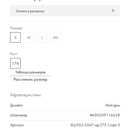
Оплата в рассрочку
Размер:
S
M
L
XXL
Рост:
176
Таблица размеров
Рассчитать размер
Характеристики:
Дизайн
Мой дом
Штрихкод
4650209116628
Артикул
ХЦ-952-5567 мд.275 1сорт S