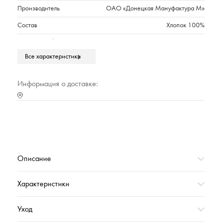
Производитель
ОАО «Донецкая Мануфактура М»
Состав
Хлопок 100%
Плотность г/м2
420
Все характеристики
Длина
Длинные
Тип воротника
Капюшон
Информация о доставке:
Марка
Cleanelly Perfetto
Параметры модели на фото
Анастасия: рост - 179 см; 86-62-
90 / Александр: рост - 190 см;
105-75-93
Тип упаковки
Полиэтиленовый прозрачный пакет
Описание
Страна происхождения
РОССИЯ
Характеристика (№ цвета в базе оттенков)
10000
Характеристики
Коллекция
МИАКАЗА_ВЕСНА'2023
Уход
Подойдет в качестве подарка
Да