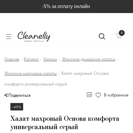
-5% за оплату онлайн
0
Главная
-
Каталог
-
Халаты
-
Женские домашние халаты
-
Женские махровые халаты
-
Халат махровый Основа
комфорта универсальный серый
В избранное
Поделиться
-40%
Халат махровый Основа комфорта
универсальный серый