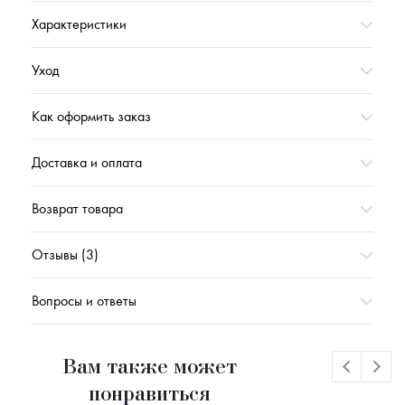
Страна происхождения
РОССИЯ
Характеристики
Характеристика (№ цвета в базе оттенков)
18-4005 (серый)
Уход
Коллекция
БАЗА_ВЕСНА'2022
Подойдет в качестве подарка
Да
Как оформить заказ
Вес,г
1134
Доставка и оплата
Возврат товара
Отзывы (3)
Вопросы и ответы
Вам также может
понравиться