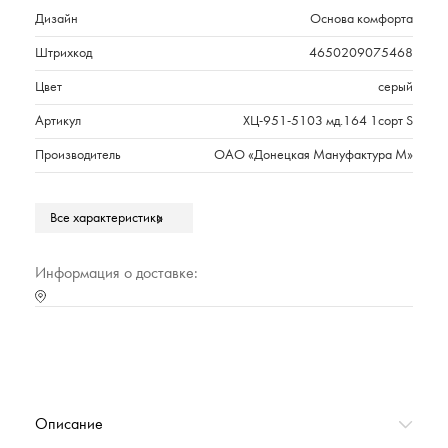
Дизайн
Основа комфорта
Штрихкод
4650209075468
Цвет
серый
Артикул
ХЦ-951-5103 мд.164 1сорт S
Производитель
ОАО «Донецкая Мануфактура М»
Состав
Хлопок 100%
Все характеристики
Плотность г/м2
400
Длина
Длинные
Информация о доставке:
Тип воротника
Шалька
Марка
Cleanelly Perfetto
Параметры модели на фото
Парень: рост 191 см, размер ХL-
ХХL; Девушка: рост
181см,размер S-M.
Описание
Тип упаковки
Полиэтиленовый прозрачный пакет