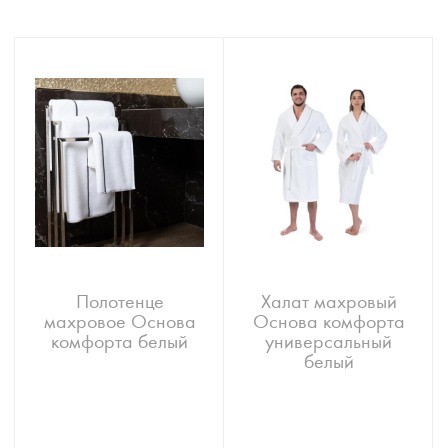
Полотенце
Халат махровый
махровое Основа
Основа комфорта
комфорта белый
универсальный
белый