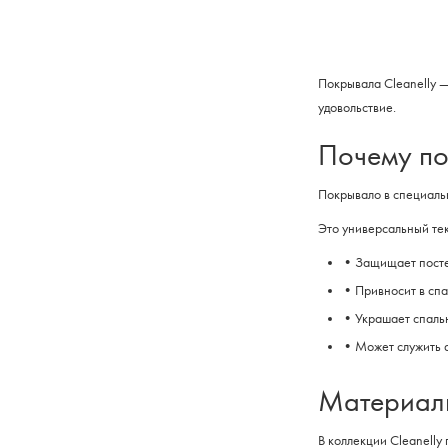
Покрывала Cleanelly —
удовольствие.
Почему по
Покрывало в специальн
Это универсальный тек
• Защищает посте
• Привносит в сп
• Украшает спаль
• Может служить а
Материалы
В коллекции Cleanelly