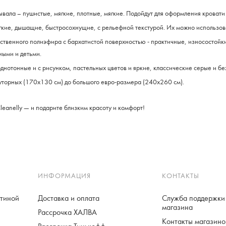
ала – пушистые, мягкие, плотные, мягкие. Подойдут для оформления кровати и
кие, дышащие, быстросохнущие, с рельефной текстурой. Их можно использовать
ственного полиэфира с бархатистой поверхностью - практичные, износостойки
ыми и детьми.
однотонные и с рисунком, пастельных цветов и яркие, классические серые и б
луторных (170x130 см) до большого евро-размера (240x260 см).
eanelly — и подарите близким красоту и комфорт!
ИНФОРМАЦИЯ
КОНТАКТЫ
стиной
Доставка и оплата
Служба поддержки 
магазина
Рассрочка ХАЛВА
Контакты магазинов