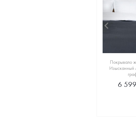
Покрывало ж
Изысканный 
гра
6 599