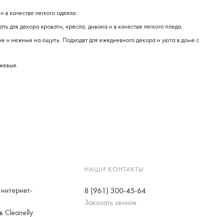
 в качестве легкого одеяла.
 для декора кровати, кресла, дивана и в качестве легкого пледа.
е и нежные на ощупь. Подходят для ежедневного декора и уюта в доме с
ежевые.
НАШИ КОНТАКТЫ
интернет-
8 (961) 300-45-64
Заказать звонок
 Cleanelly