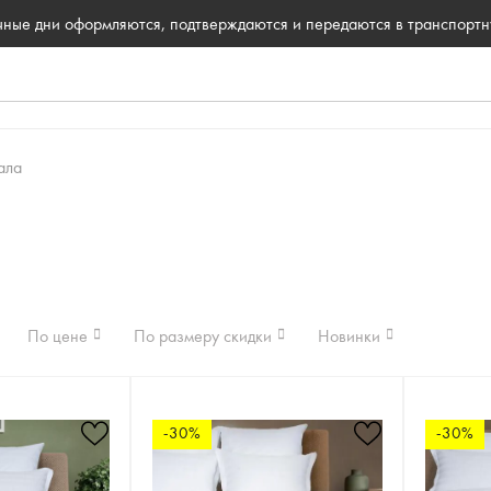
ичные дни оформляются, подтверждаются и передаются в транспорт
ала
По цене
По размеру скидки
Новинки
-30%
-30%