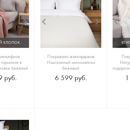
Й ХЛОПОК
ЕГИ
рельефное
Покрывало жаккардовое
Пок
 гормония в
Изысканный минимализм
Нату
ковке бежевый
бежевый
подарочн
9 руб.
6 599 руб.
1