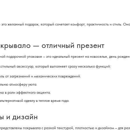
 это желанный подарок, который сочетает комфорт, практичность и стиль. Оно
крывало — отличный презент
ой подарочной упаковке – это идеальный презент на новоселье, день рождения,
стильный аксессуар, который выполняет сразу несколько функций:
ль от загрязнений и механических повреждений.
альню атмосферу уюта.
ню в роли эффектного акцента.
льтернативой одеялу в теплое время года.
 и дизайн
 представлены покрывала с разной текстурой, плотностью и дизайном – для р