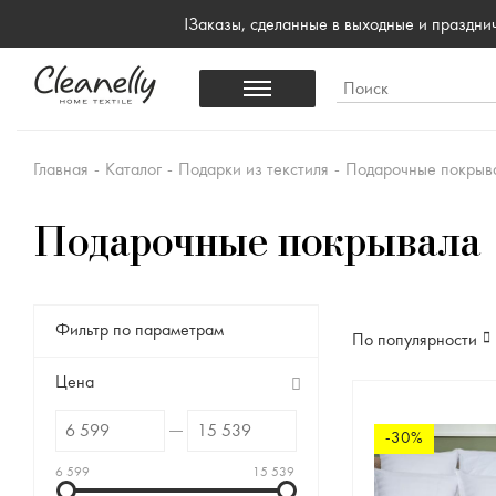
!Заказы, сделанные в выходные и праздн
Главная
-
Каталог
-
Подарки из текстиля
-
Подарочные покрыв
Подарочные покрывала
Фильтр по параметрам
По популярности
Цена
-30%
6 599
15 539