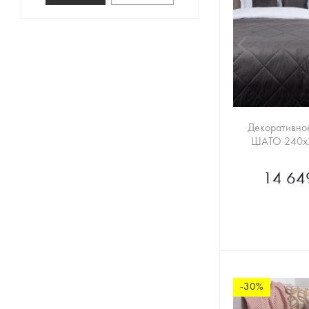
Декоративно
ШАТО 240х2
14 64
-30%