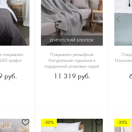
ЕГИПЕТСКИЙ ХЛОПОК
е покрывало
Покрывало рельефное
Покр
60 графит
Натуральная гормония в
Изыскан
подарочной упаковке серый
9 руб.
11 319 руб.
-30%
-30%