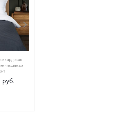
✖
аккардовое
минимализм
фит
 руб.