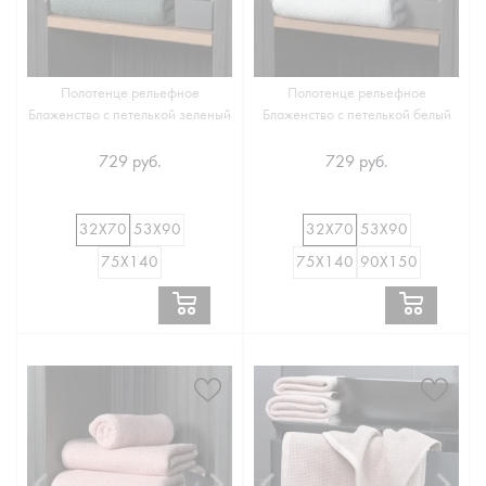
Полотенце рельефное
Полотенце рельефное
Блаженство с петелькой зеленый
Блаженство с петелькой белый
729 руб.
729 руб.
32Х70
53Х90
32Х70
53Х90
75Х140
75Х140
90Х150