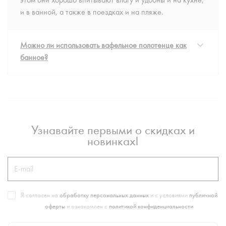
этом они хорошо впитывают влагу и удобны и на кухне,
и в ванной, а также в поездках и на пляже.
Можно ли использовать вафельное полотенце как
банное?
Узнавайте первыми о скидках и
новинках!
Я согласен на
обработку персональных данных
и с условиями
публичной
оферты
и ознакомлен с
политикой конфиденциальности