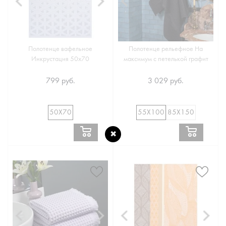
Полотенце вафельное
Полотенце рельефное На
Инкрустация 50х70
максимум с петелькой графит
✖
799 руб.
3 029 руб.
50Х70
55Х100
85Х150