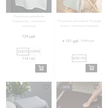
Полотенце рельефное
Полотенце рельефное Природа
Блаженство с петелькой
жизни с петелькой зеленый
молочный
729 руб.
4 101 руб.
5 859 руб.
32Х70
53Х90
85Х150
75Х140
-30%