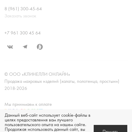
8 (961) 300-45-64
Заказать звонок
+7 961 300 45 64
© ООО «КЛИНЕЛЛИ ОНЛАЙН»
Продажа махровых изделий (халаты, полотенца, простыни)
2018-2026
Мы принимаем к оплате
Данный веб-сайт использует cookie-файлы в
целях предоставления вам лучшего
пользовательского опыта на нашем сайте.
Техническая поддержка -
Продолжая использовать данный сайт, вы
Принять