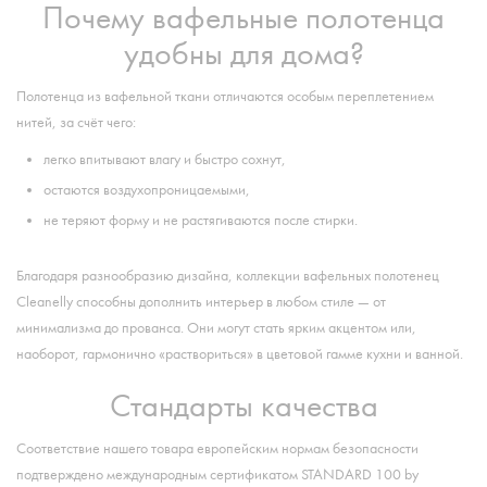
Почему вафельные полотенца
удобны для дома?
Полотенца из вафельной ткани отличаются особым переплетением
нитей, за счёт чего:
легко впитывают влагу и быстро сохнут,
остаются воздухопроницаемыми,
не теряют форму и не растягиваются после стирки.
Благодаря разнообразию дизайна, коллекции вафельных полотенец
Cleanelly способны дополнить интерьер в любом стиле — от
минимализма до прованса. Они могут стать ярким акцентом или,
наоборот, гармонично «раствориться» в цветовой гамме кухни и ванной.
Стандарты качества
Соответствие нашего товара европейским нормам безопасности
подтверждено международным сертификатом STANDARD 100 by