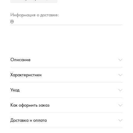
Марка
Cleanelly Collection
Тип упаковки
Полиэтиленовый прозрачный пакет
Информация о доставке:
Страна происхождения
РОССИЯ
Характеристика (№ цвета в базе оттенков)
30000
Вес,г
313
Описание
Характеристики
Уход
Как оформить заказ
Доставка и оплата