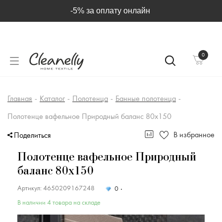
-5% за оплату онлайн
0
Главная
-
Каталог
-
Полотенца
-
Банные полотенца
-
Полотенце вафельное Природный баланс 80х150
В избранное
Поделиться
Полотенце вафельное Природный
баланс 80х150
Артикул: 4650209167248
0
В наличии 4 товара на складе