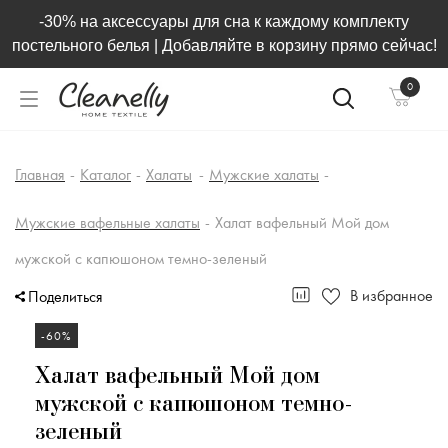
-30% на аксессуары для сна к каждому комплекту
постельного белья | Добавляйте в корзину прямо сейчас!
0
Главная
-
Каталог
-
Халаты
-
Мужские халаты
-
Мужские вафельные халаты
-
Халат вафельный Мой дом
мужской с капюшоном темно-зеленый
В избранное
Поделиться
-60%
Халат вафельный Мой дом
мужской с капюшоном темно-
зеленый