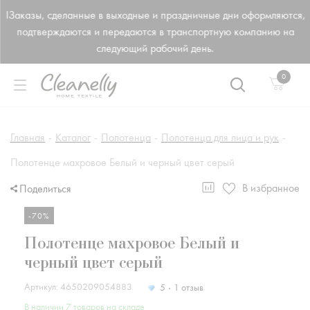
!Заказы, сделанные в выходные и праздничные дни оформляются,
подтверждаются и передаются в транспортную компанию на
следующий рабочий день.
0
Главная
-
Каталог
-
Полотенца
-
Полотенца для лица и рук
-
Полотенце махровое Белый и черный цвет серый
В избранное
Поделиться
-70%
Полотенце махровое Белый и
черный цвет серый
Артикул: 4650209054883
5
1 отзыв
В наличии 7 товаров на складе