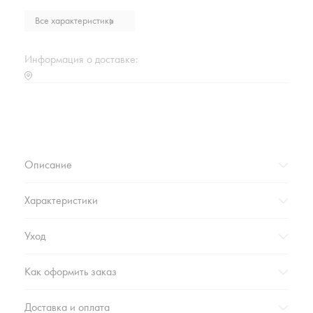
Состав
Хлопок 90%, ПЭ 10%
Все характеристики
Плотность г/м2
460
Марка
Cleanelly Collection
Информация о доставке:
Страна происхождения
РОССИЯ
Характеристика (№ цвета в базе оттенков)
17-0000 (серый)
Коллекция
КАПСУЛА_БЕЛО-ЧЕРНАЯ_ЗИМА'2022
Вес,г
207
Описание
Характеристики
Уход
Как оформить заказ
Доставка и оплата