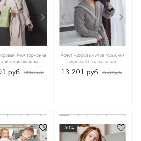
ахровый Моя гармония
Халат махровый Моя гармония
ский с капюшоном
мужской c капюшоном
01 руб.
13 201 руб.
18 859 руб.
18 859 руб.
-50%