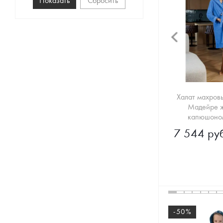
Сбросить
Халат махров
Мадейре ж
капюшоном
7 544 руб
-50%