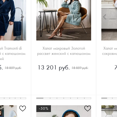
й Tramonti di
Халат махровый Золотой
Халат 
й с капюшоном
рассвет женский с капюшоном
сокрови
ий
.
13 201 руб.
18 859 руб.
18 859 руб.
-50%