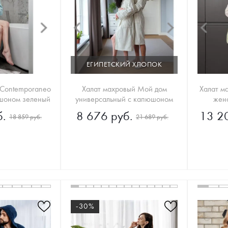
ЕГИПЕТСКИЙ ХЛОПОК
 Contemporaneo
Халат махровый Мой дом
Халат м
женский с капюшоном зеленый
универсальный с капюшоном
жен
.
8 676 руб.
13 2
18 859 руб.
21 689 руб.
-30%