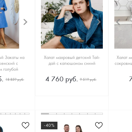
ый Закаты на
Халат махровый детский Тай-
Халат 
енский с
дай с капюшоном синий
сокрови
 голубой
.
4 760 руб.
18 859 руб.
9 519 руб.
-40%