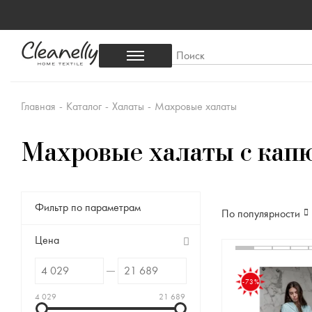
Главная
-
Каталог
-
Халаты
-
Махровые халаты
Махровые халаты с ка
Фильтр по параметрам
По популярности
Цена
-73%
4 029
21 689