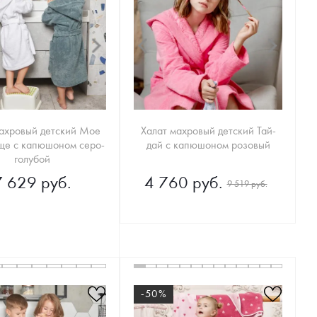
махровый детский Мое
Халат махровый детский Тай-
ще с капюшоном серо-
дай с капюшоном розовый
голубой
7 629 руб.
4 760 руб.
9 519 руб.
-50%