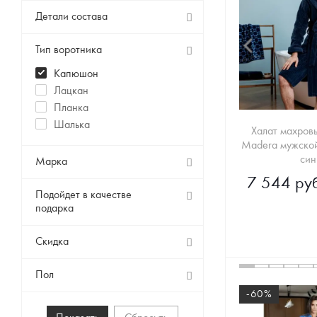
Детали состава
Тип воротника
Капюшон
Лацкан
Планка
Шалька
Халат махровы
Madera мужско
син
Марка
7 544 руб
Подойдет в качестве
подарка
Скидка
Пол
-60%