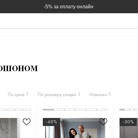
-5% за оплату онлайн
пюшоном
По цене
По размеру скидки
Новинки
-60%
-30%