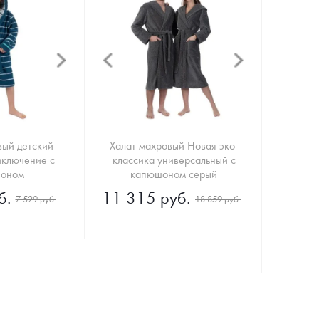
вый детский
Халат махровый Новая эко-
ключение с
классика универсальный с
оном
капюшоном серый
б.
11 315 руб.
7 529 руб.
18 859 руб.