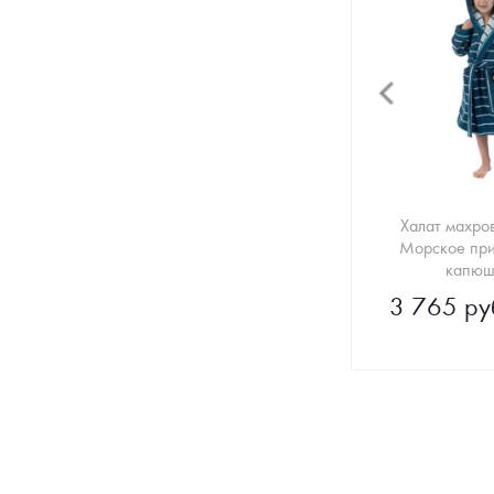
Халат махро
Морское при
капюш
3 765 ру