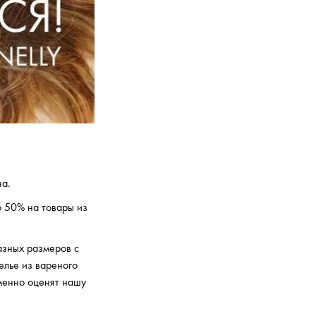
на.
до 50% на товары из
азных размеров с
елье из вареного
еменно оценят нашу