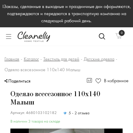
!Заказы, сделанные в выходные и праздничные дни оформляются,
подтверждаются и передаются в транспортную компанию на
следующий рабочий день.
0
Главная
-
Каталог
-
Текстиль для детей
-
Детские одеяла
-
Одеяло всесезонное 110х140 Малыш
В избранное
Поделиться
Одеяло всесезонное 110х140
Малыш
Артикул: 4680103102182
5
2 отзыва
В наличии 3 товара на складе