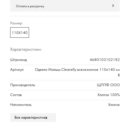
Оплата в рассрочку
Размер:
110Х140
Характеристики:
Штрихкод
4680103102182
Артикул
Одеяло Малыш Cleanelly всесезонное 110х140 см
В
Производитель
ЩППФ ООО
Состав
Хлопок 100%
Наполнитель
Хлопок
Страна происхождения
РОССИЯ
Все характеристики
Вес,г
500