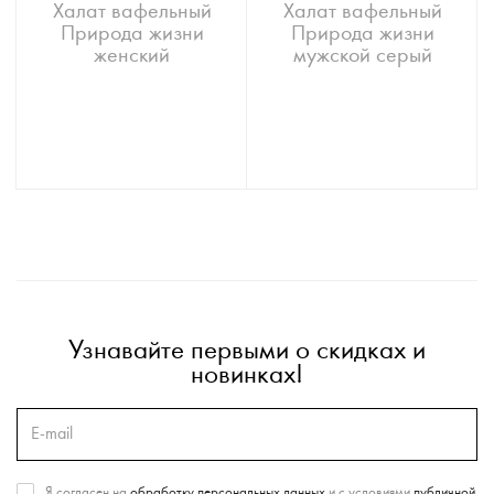
Халат вафельный
Халат вафельный
Природа жизни
Природа жизни
женский
мужской серый
Узнавайте первыми о скидках и
новинках!
Я согласен на
обработку персональных данных
и с условиями
публичной