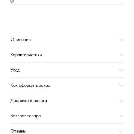
Характеристика (№ цвета в базе оттенков)
10000
Коллекция
НАТУРА_ОСЕНЬ'2024
Вес,г
234
Описание
Характеристики
Уход
Как оформить заказ
Доставка и оплата
Возврат товара
Отзывы