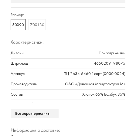
Размер:
50Х90
70Х130
Характеристики:
Дизайн
Природа жизни
Штрихкод
4650209198075
Артикул
ПЦ-2634-6460 1сорт (0000.0024)
Производитель
ОАО «Донецкая Мануфактура М»
Состав
Хлопок 65% Бамбук 35%
Плотность г/м2
520
Все характеристики
Марка
Cleanelly Collection
Тип упаковки
Полиэтиленовый прозрачный пакет
Информация о доставке:
Страна происхождения
РОССИЯ