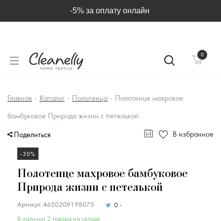
-5% за оплату онлайн
0
Главная
-
Каталог
-
Полотенца
-
Полотенце махровое
бамбуковое Природа жизни с петелькой
В избранное
Поделиться
-30%
Полотенце махровое бамбуковое
Природа жизни с петелькой
Артикул: 4650209198075
0
В наличии 2 товара на складе