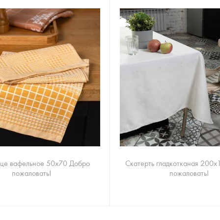
це вафельное 50х70 Добро
Скатерть гладкотканая 200х
пожаловать!
пожаловать!