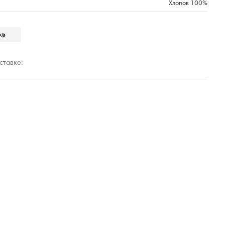
Хлопок 100%
219
ки
Cleanelly Collection
Полиэтиленовый прозрачный пакет
ставке:
ния
РОССИЯ
вета в базе оттенков)
10000
КУХНЯ_ВЕСНА'2024
77