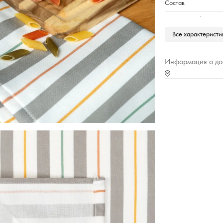
Состав
Плотность г/м2
Все характеристи
Марка
Тип упаковки
Информация о до
Страна происхожде
Характеристика (№ ц
Коллекция
Вес,г