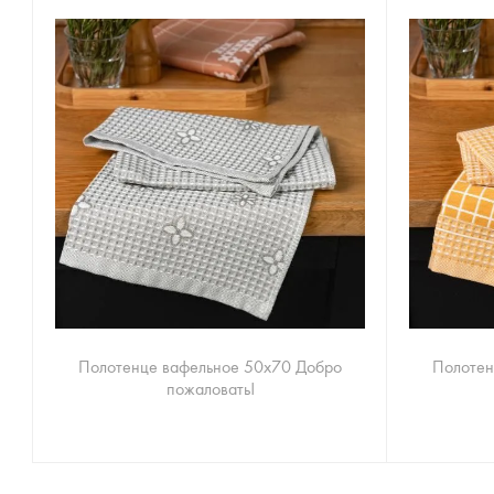
Полотенце вафельное 50х70 Добро
Полотен
пожаловать!