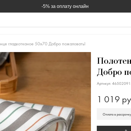
-5% за оплату онлайн
нце гладкотканое 50х70 Добро пожаловать!
Полотен
Добро п
Артикул: 4650209
1 019 ру
Оплата в рассрочк