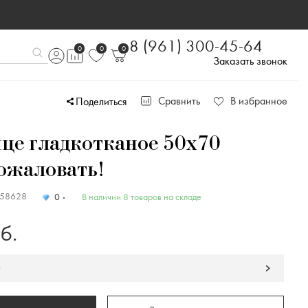
8 (961) 300-45-64
0
0
0
Заказать звонок
Сравнить
В избранное
Поделиться
це гладкотканое 50х70
ожаловать!
158628
0
В наличии 8 товаров на складе
б.
у