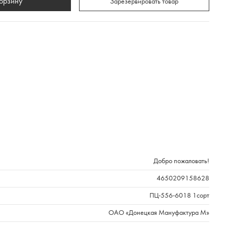
корзину
Зарезервировать товар
Добро пожаловать!
4650209158628
ПЦ-556-6018 1сорт
ОАО «Донецкая Мануфактура М»