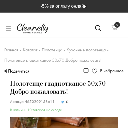
-5% за оплату онлайн
0
Главная
-
Каталог
-
Полотенца
-
Кухонные полотенца
-
Полотенце гладкотканое 50х70 Добро пожаловать!
В избранное
Поделиться
Полотенце гладкотканое 50х70
Добро пожаловать!
Артикул: 4650209158611
0
В наличии 10 товаров на складе