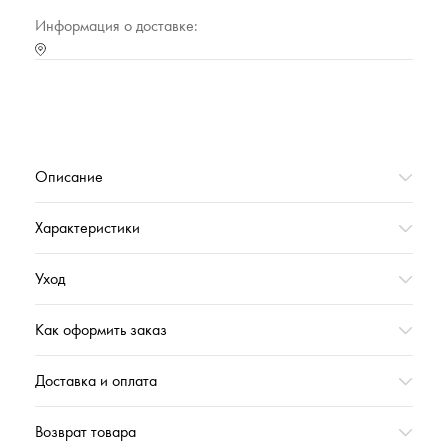
Тип упаковки
Полиэтиленовый прозрачный пакет
Информация о доставке:
Страна происхождения
РОССИЯ
Характеристика (№ цвета в базе оттенков)
10000
Коллекция
КУХНЯ_ВЕСНА'2024
Вес,г
77
Описание
Характеристики
Уход
Как оформить заказ
Доставка и оплата
Возврат товара