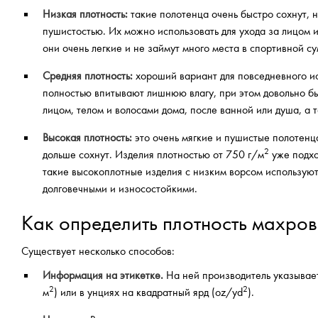
Низкая плотность:
такие полотенца очень быстро сохнут, 
пушистостью. Их можно использовать для ухода за лицом и
они очень легкие и не займут много места в спортивной су
Средняя плотность:
хороший вариант для повседневного и
полностью впитывают лишнюю влагу, при этом довольно бы
лицом, телом и волосами дома, после ванной или душа, а 
Высокая плотность:
это очень мягкие и пушистые полотенца
2
дольше сохнут. Изделия плотностью от 750 г/м
уже подход
такие высокоплотные изделия с низким ворсом используют
долговечными и износостойкими.
Как определить плотность махро
Существует несколько способов:
Информация на этикетке.
На ней производитель указывает
2
2
м
) или в унциях на квадратный ярд (oz/yd
).