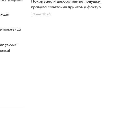
Покрывало и декоративные подушки:
правила сочетания принтов и фактур
входят
12 мая 2026
се полотенца
ые украсят
лопка!