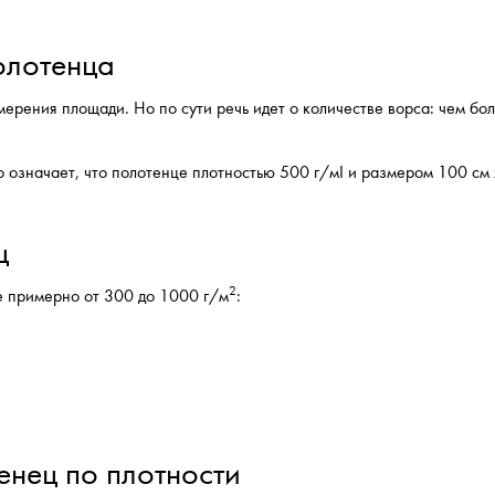
олотенца
мерения площади. Но по сути речь идет о количестве ворса: чем бо
о означает, что полотенце плотностью 500 г/м² и размером 100 см
ц
2
е примерно от 300 до 1000 г/м
:
нец по плотности