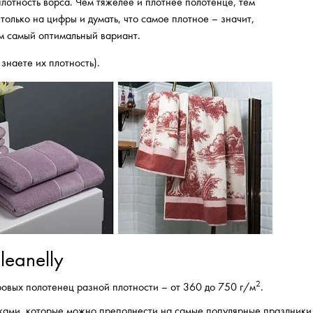
плотность ворса. Чем тяжелее и плотнее полотенце, тем
только на цифры и думать, что самое плотное – значит,
м самый оптимальный вариант.
 знаете их плотность).
eanelly
2
ровых полотенец разной плотности – от 360 до 750 г/м
.
ками, которые можно преподнести на самые популярные праздники