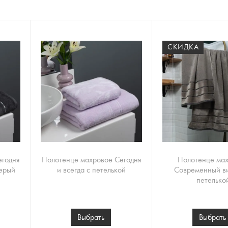
СКИДКА
егодня
Полотенце махровое Сегодня
Полотенце ма
серый
и всегда с петелькой
Современный в
петелько
Выбрать
Выбрать