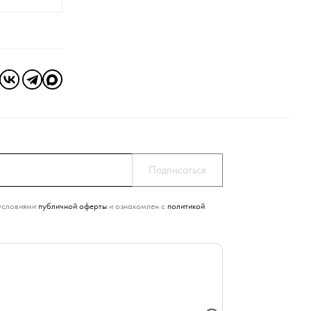
условиями
публичной оферты
и ознакомлен с
политикой