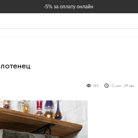
-5% за оплату онлайн
олотенец
183
~
2 мин., 39 сек.