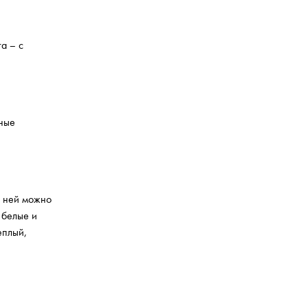
а – с
вные
К ней можно
 белые и
еплый,