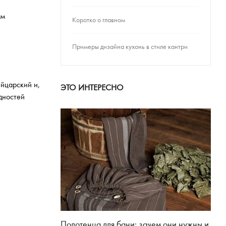
ам
Коротко о главном
Примеры дизайна кухонь в стиле кантри
ейцарский и,
ЭТО ИНТЕРЕСНО
дностей
Полотенца для бани: зачем они нужны и