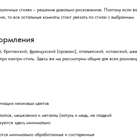
различных стилях – решение довольно рискованное. Поэтому если в
ю, то все остальные комнаты стоит увязать по стилю с выбранным
формления
 британский, французский (прованс), итальянский, испанский, шв
 про кантри-стиль. Здесь же мы рассмотрим общие для всех разнови
ричащих неоновых цветов
лопок, мешковина и металлы (латунь и медь, не гладкий
ьзуются здесь минимально
уются минимально обработанные и состаренные