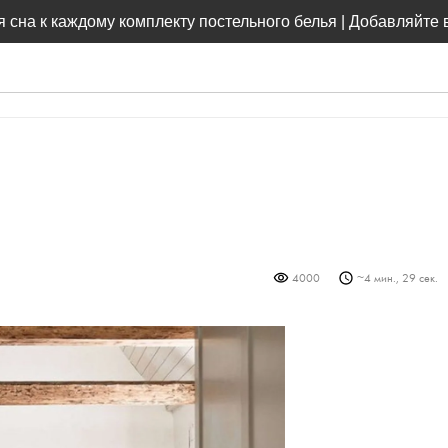
 сна к каждому комплекту постельного белья | Добавляйте 
4000
~
4 мин., 29 сек.