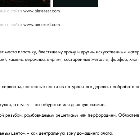
ие с сайта
www.pinterest.com
ие с сайта
www.pinterest.com
нет места пластику, блестящему хрому и другим искусственным мате
ри), камень, керамика, кирпич, состаренные металлы, фарфор, хлоп
 и серванты, настенные полки из натурального дерева, необработан
ухни, а стулья – на табуретки или длинную скамью.
кой резьбой, ромбовидными решетками или перфорацией. Обязател
ьным цветом – как центральную зону домашнего очага.