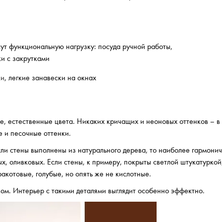
ут функциональную нагрузку: посуда ручной работы,
ки с закрутками
ки
, легкие занавески на окнах
е, естественные цвета. Никаких кричащих и неоновых оттенков – в 
 и песочные оттенки.
сли стены выполнены из натурального дерева, то наиболее гармони
, оливковых. Если стены, к примеру, покрыты светлой штукатуркой,
акотовые, голубые, но опять же не кислотные.
ом. Интерьер с такими деталями выглядит особенно эффектно.