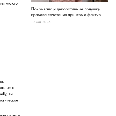
ния жилого
Покрывало и декоративные подушки:
правила сочетания принтов и фактур
12 мая 2026
ло,
ильным и
elly, вы
логическое
 приоритетов