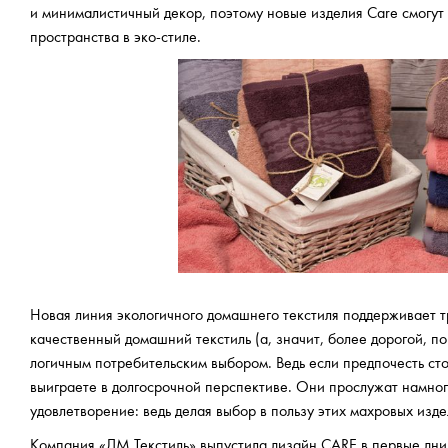
и минималистичный декор, поэтому новые изделия Care смогут
пространства в эко-стиле.
Новая линия экологичного домашнего текстиля поддерживает т
качественный домашний текстиль (а, значит, более дорогой, п
логичным потребительским выбором. Ведь если предпочесть сто
выиграете в долгосрочной перспективе. Они прослужат намного
удовлетворение: ведь делая выбор в пользу этих махровых изде
Компания «ДМ Текстиль» выпустила дизайн CARE в первые дни 