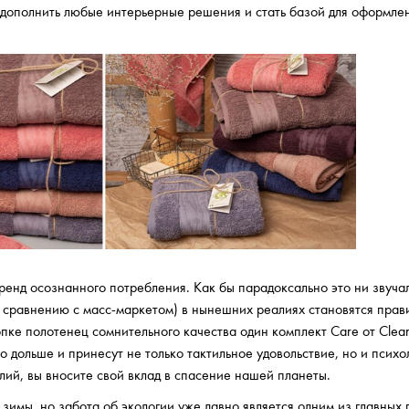
 дополнить любые интерьерные решения и стать базой для оформле
ренд осознанного потребления. Как бы парадоксально это ни звуча
о сравнению с масс-маркетом) в нынешних реалиях становятся прав
пке полотенец сомнительного качества один комплект Care от Clean
 дольше и принесут не только тактильное удовольствие, но и психо
лий, вы вносите свой вклад в спасение нашей планеты.
зимы, но забота об экологии уже давно является одним из главных