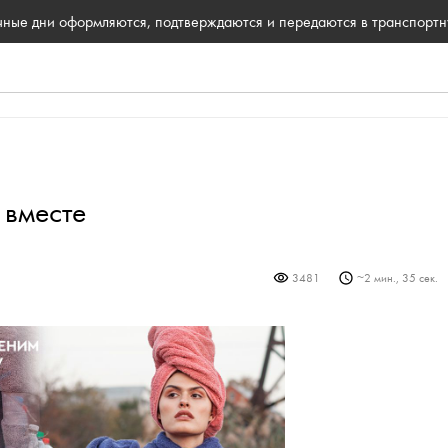
ичные дни оформляются, подтверждаются и передаются в транспорт
 вместе
3481
~
2 мин., 35 сек.