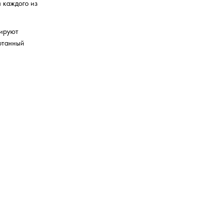
 каждого из
мируют
ботанный