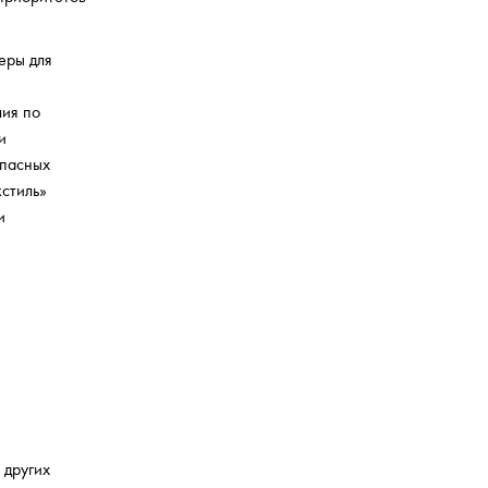
еры для
ия по
и
опасных
стиль»
и
 других