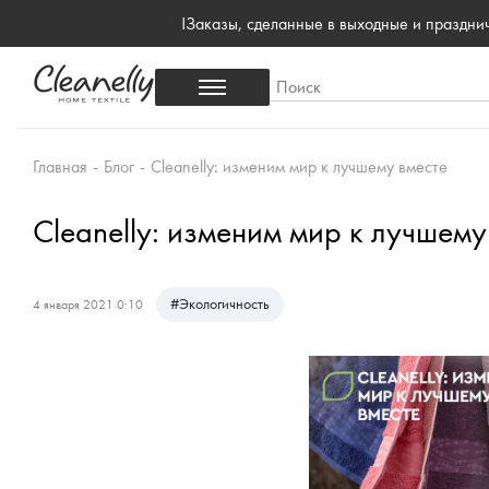
!Заказы, сделанные в выходные и праздн
Главная
-
Блог
-
Cleanelly: изменим мир к лучшему вместе
Cleanelly: изменим мир к лучшему
#
Экологичность
4 января 2021 0:10