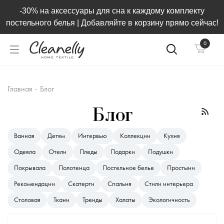
-30% на аксессуары для сна к каждому комплекту
постельного белья | Добавляйте в корзину прямо сейчас!
0
Главная
-
Блог
Блог
Ванная
Детям
Интервью
Коллекции
Кухня
Одеяла
Отели
Пледы
Подарки
Подушки
Покрывала
Полотенца
Постельное белье
Простыни
Рекомендации
Скатерти
Спальня
Стили интерьера
Столовая
Ткани
Тренды
Халаты
Экологичность