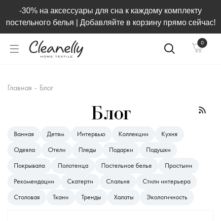
-30% на аксессуары для сна к каждому комплекту
постельного белья | Добавляйте в корзину прямо сейчас!
0
Главная
-
Блог
Блог
Ванная
Детям
Интервью
Коллекции
Кухня
Одеяла
Отели
Пледы
Подарки
Подушки
Покрывала
Полотенца
Постельное белье
Простыни
Рекомендации
Скатерти
Спальня
Стили интерьера
Столовая
Ткани
Тренды
Халаты
Экологичность