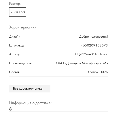
Размер:
200Х150
Характеристики:
Дизайн
Добро пожаловать!
Штрихкод
4650209158673
Артикул
ПЦ-2256-6010 1сорт
Производитель
ОАО «Донецкая Мануфактура М»
Состав
Хлопок 100%
Плотность г/м2
208
Все характеристики
Марка
Cleanelly Collection
Тип упаковки
Полиэтиленовый прозрачный пакет
Информация о доставке:
Страна происхождения
РОССИЯ
Характеристика (№ цвета в базе оттенков)
10000