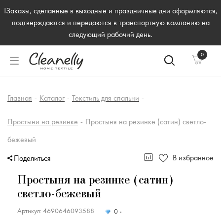
!Заказы, сделанные в выходные и праздничные дни оформляются,
подтверждаются и передаются в транспортную компанию на
следующий рабочий день.
0
Главная
-
Каталог
-
Текстиль для спальни
-
Простыни на резинке
-
Простыня на резинке (сатин) светло-
бежевый
В избранное
Поделиться
Простыня на резинке (сатин)
светло-бежевый
Артикул: 4690646093588
0