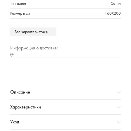
Тип ткани
Сатин
Размер в см
160Х200
Марка
Cleanelly
Все характеристики
Тип упаковки
Прозрачный плотный пакет с вкладышем
Страна происхождения
РОССИЯ
Информация о доставке:
Характеристика (№ цвета в базе оттенков)
ВАНИЛЬ (светло-
бежевый)
Вес,г
800
Описание
Характеристики
Уход