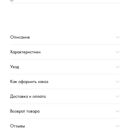
Тип упаковки
Прозрачный плотный пакет с вкладышем
Страна происхождения
РОССИЯ
Характеристика (№ цвета в базе оттенков)
ФРЕЗИЯ
Вес,г
800
Описание
Характеристики
Уход
Как оформить заказ
Доставка и оплата
Возврат товара
Отзывы