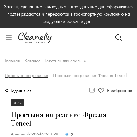
!Заказы, сделанные в выходные и праздничные дни оформляются,
подтверждаются и передаются в транспортную компанию на
следующий рабочий день.
Главная
-
Каталог
-
Текстиль для спальни
-
Простыни на резинке
-
Простыня на резинке Фрезия Tencel
В избранное
Поделиться
-50%
Простыня на резинке Фрезия
Tencel
Артикул: 4690646091898
0