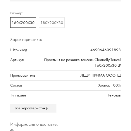
Размер:
160Х200Х30
180Х200Х30
Характеристики:
Штрихкод
4690646091898
Артикул
Простыня на резинке тенсель Cleanelly Tencel
160х200х30 LP
Производитель
ЛЕДИ ПРИМА ООО ТД
Состав
Хлопок 100%
Тип ткани
Тенсель
Плотность г/м2
310ТС
Все характеристики
Размер в см
160Х200Х30
Информация о доставке:
Марка
Cleanelly