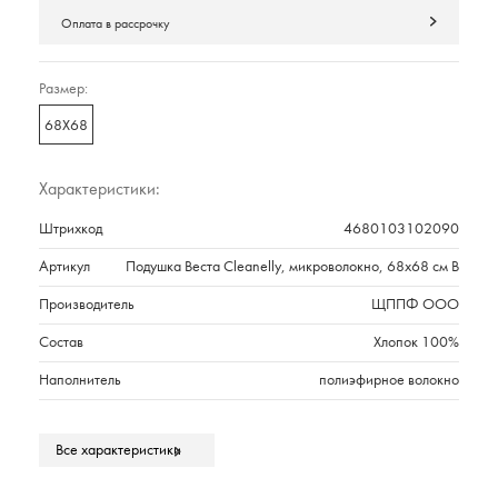
Оплата в рассрочку
Размер:
68Х68
Характеристики:
Штрихкод
4680103102090
Артикул
Подушка Веста Cleanelly, микроволокно, 68х68 см В
Производитель
ЩППФ ООО
Состав
Хлопок 100%
Наполнитель
полиэфирное волокно
Страна происхождения
РОССИЯ
Все характеристики
Вес,г
900