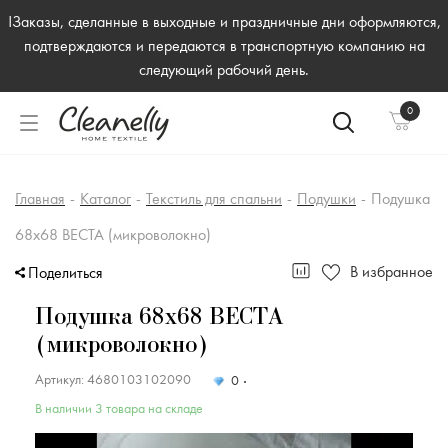
!Заказы, сделанные в выходные и праздничные дни оформляются,
подтверждаются и передаются в транспортную компанию на
следующий рабочий день.
0
Главная
-
Каталог
-
Текстиль для спальни
-
Подушки
-
Подушка
68х68 ВЕСТА (микроволокно)
В избранное
Поделиться
Подушка 68х68 ВЕСТА
(микроволокно)
Артикул: 4680103102090
0
В наличии 3 товара на складе