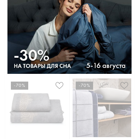
Полотенце махровое Основа
Полотенце махровое Новая эко-
комфорта
классика с петелькой
1 680 руб.
1 817 руб.
4 199 руб.
3 029 руб.
50Х90
50Х90
70Х130
-70%
-70%