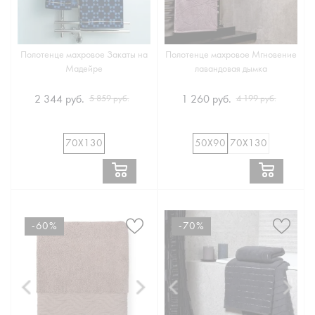
Полотенце махровое Закаты на
Полотенце махровое Мгновение
Мадейре
лавандовая дымка
2 344 руб.
1 260 руб.
5 859 руб.
4 199 руб.
70Х130
50Х90
70Х130
-60%
-70%