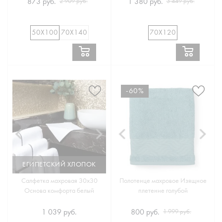
873 руб.
1 380 руб.
2 909 руб.
3 449 руб.
50Х100
70Х140
70Х120
-60%
ЕГИПЕТСКИЙ ХЛОПОК
Салфетка махровая 30х30
Полотенце махровое Изящное
Основа комфорта белый
плетение голубой
1 039 руб.
800 руб.
1 999 руб.