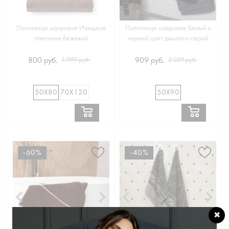
Полотенце махровое Изящное
Полотенце махровое Белый и
плетение бежевый
черный цвет дымчато-серый
800 руб.
909 руб.
1 999 руб.
3 029 руб.
50Х80
70Х120
50Х90
-60%
-40%
✖