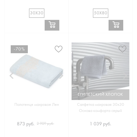
30Х30
50Х80
-70%
ЕГИПЕТСКИЙ ХЛОПОК
Полотенце махровое Лен
Салфетка махровая 30х30
Основа комфорта серый
873 руб.
1 039 руб.
2 909 руб.