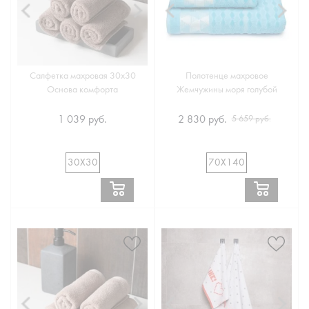
Салфетка махровая 30х30
Полотенце махровое
Основа комфорта
Жемчужины моря голубой
1 039 руб.
2 830 руб.
5 659 руб.
30Х30
70Х140