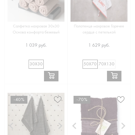
Салфетка махровая 30х30
Полотенце махровое Горячее
Основа комфорта бежевый
сердце с петелькой
1 039 руб.
1 629 руб.
30Х30
50Х70
70Х130
-40%
-70%