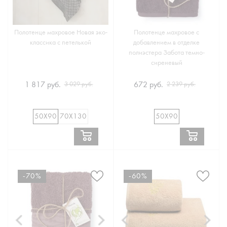
Полотенце махровое Новая эко-
Полотенце махровое с
классика с петелькой
добавлением в отделке
полиэстера Забота темно-
сиреневый
1 817 руб.
672 руб.
3 029 руб.
2 239 руб.
50Х90
70Х130
50Х90
-70%
-60%