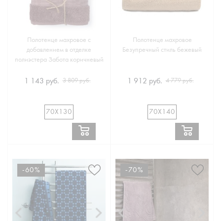
Полотенце махровое с
Полотенце махровое
добавлением в отделке
Безупречный стиль бежевый
полиэстера Забота коричневый
1 143 руб.
1 912 руб.
3 809 руб.
4 779 руб.
70Х130
70Х140
-60%
-70%