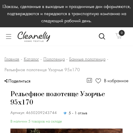
!Заказы, сделанные в выходные и праздничные дни оформляются,
подтверждаются и передаются в транспортную компанию на
следующий рабочий день.
0
Главная
-
Каталог
-
Полотенца
-
Банные полотенца
-
Рельефное полотенце Узорчье 95х170
В избранное
Поделиться
Рельефное полотенце Узорчье
95х170
Артикул: 4650209243744
5
1 отзыв
В наличии 5 товаров на складе