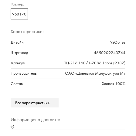
Размер:
95Х170
Характеристики:
Дизайн
УзОрчье
Штрихкод
4650209243744
Артикул
ПЦ-216.160/1-7086 1сорт (9387)
Производитель
ОАО «Донецкая Мануфактура М»
Состав
Хлопок 100%
Плотность г/м2
250
Все характеристики
Марка
Cleanelly Basic
Тип упаковки
Полиэтиленовый прозрачный пакет
Информация о доставке:
Страна происхождения
РОССИЯ
Характеристика (№ цвета в базе оттенков)
10000