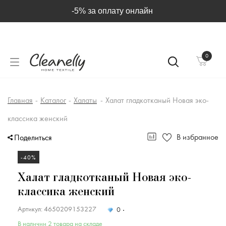
-5% за оплату онлайн
0
Главная
-
Каталог
-
Халаты
-
Халат гладкотканый Новая эко-
классика женский
В избранное
Поделиться
-40%
Халат гладкотканый Новая эко-
классика женский
Артикул: 4650209153227
0
В наличии 2 товара на складе