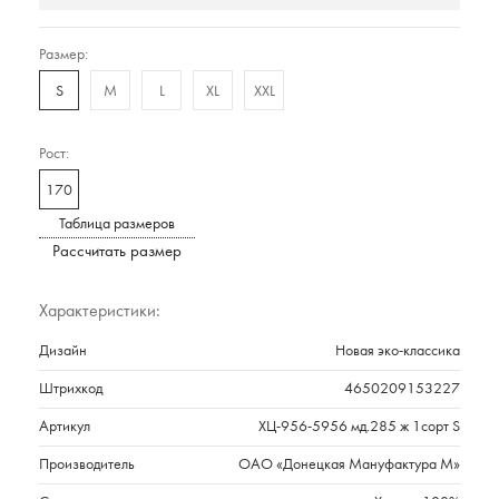
Размер:
S
M
L
XL
XXL
Рост:
170
Таблица размеров
Рассчитать размер
Характеристики:
Дизайн
Новая эко-классика
Штрихкод
4650209153227
Артикул
ХЦ-956-5956 мд.285 ж 1сорт S
Производитель
ОАО «Донецкая Мануфактура М»