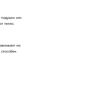
я подушки или
ют тепло.
давливают на
м способен