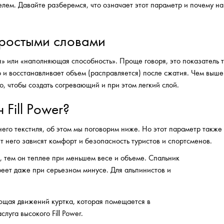
лем. Давайте разберемся, что означает этот параметр и почему на
 простыми словами
я» или «наполняющая способность». Проще говоря, это показатель т
 и восстанавливает объем (расправляется) после сжатия. Чем выше 
о, чтобы создать согревающий и при этом легкий слой.
Fill Power?
него текстиля, об этом мы поговорим ниже. Но этот параметр также
т него зависят комфорт и безопасность туристов и спортсменов.
, тем он теплее при меньшем весе и объеме. Спальник
реет даже при серьезном минусе. Для альпинистов и
ающая движений куртка, которая помещается в
луга высокого Fill Power.