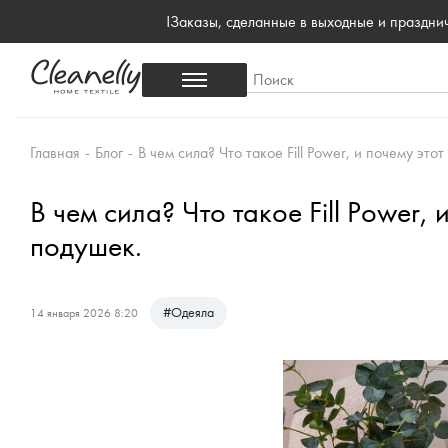
!Заказы, сделанные в выходные и праздн
Главная
-
Блог
-
В чем сила? Что такое Fill Power, и почему эт
В чем сила? Что такое Fill Power,
подушек.
#
Одеяла
14 января 2026 8:20