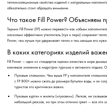
теплоизоляционные свойства изделий с натуральным наполните
обязательно стоит обращать внимание.
Что такое Fill Power? Объясняем
Термин Fill Power (FP) можно перевести как «объем наполнител
насколько эффективно утеплитель (пух и перо) сохраняет тепло
Power, тем лучше пух удерживает тепло и тем меньше его нужн
В каких категориях изделий важен 
Fill Power — один из стандартов оценки качества в мире домаш
ключевое значение в индустрии туризма и активного отдыха. О
Пуховые спальники. Чем выше FP у наполнителя спальника
с FP 800+ можно сжать до размера бутылки воды, и он сог
туристов это критически важно.
Пуховые куртки и жилеты («пуховки»). Легкая, не сковыв
небольшой рюкзак, но при этом отлично греет — все это зас