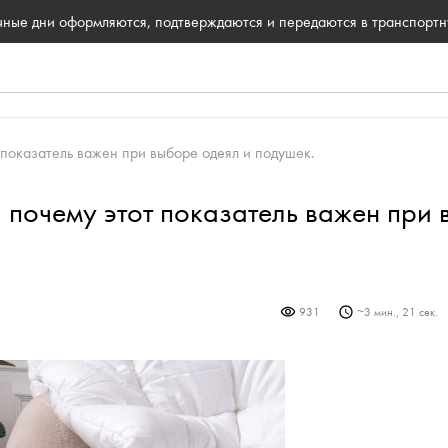
ичные дни оформляются, подтверждаются и передаются в транспорт
от показатель важен при выборе одеял и подушек.
 и почему этот показатель важен при
931
~
3 мин., 21 сек.