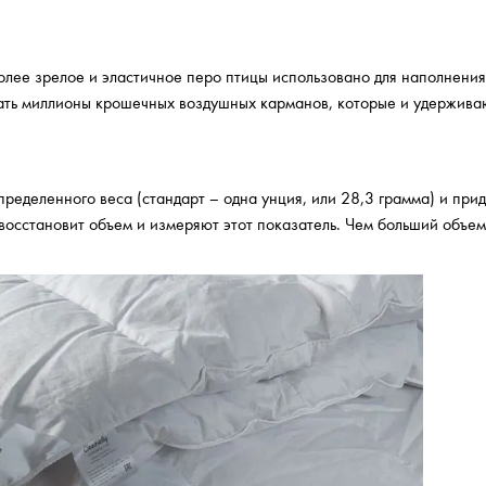
более зрелое и эластичное перо птицы использовано для наполнени
авать миллионы крошечных воздушных карманов, которые и удержива
пределенного веса (стандарт – одна унция, или 28,3 грамма) и при
 восстановит объем и измеряют этот показатель. Чем больший объе