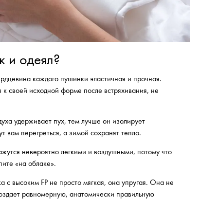
к и одеял?
сердцевина каждого пушинки эластичная и прочная.
я к своей исходной форме после встряхивания, не
уха удерживает пух, тем лучше он изолирует
т вам перегреться, а зимой сохранят тепло.
ажутся невероятно легкими и воздушными, потому что
пите «на облаке».
 с высоким FP не просто мягкая, она упругая. Она не
 создает равномерную, анатомически правильную