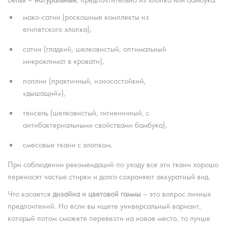
белья –
натуральные
, предпочтительно из хлопка или бамбука:
мако-сатин (роскошные комплекты из
египетского хлопка),
сатин (гладкий, шелковистый, оптимальный
микроклимат в кровати),
поплин (практичный, износостойкий,
«дышащий»),
тенсель (шелковистый, гигиеничный, с
антибактериальными свойствами бамбука),
смесовые ткани с хлопком.
При соблюдении рекомендаций по уходу все эти ткани хорошо
переносят частые стирки и долго сохраняют аккуратный вид.
Что касается
дизайна и цветовой гаммы
– это вопрос личных
предпочтений. Но если вы ищете универсальный вариант,
который потом сможете перевезти на новое место, то лучше