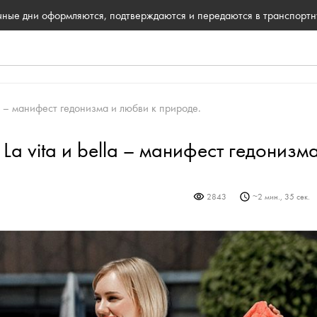
ичные дни оформляются, подтверждаются и передаются в транспорт
la – манифест гедонизма и любви к природе.
a vita è bella – манифест гедонизм
2843
~
2 мин., 35 сек.