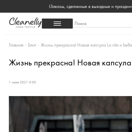
!Заказы, сделанные в выходные и праздн
Главная
-
Блог
-
Жизнь прекрасна! Новая капсула La vita è bel
Жизнь прекрасна! Новая капсула L
1 июля 2021 0:00