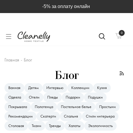
-5% за оплату онлайн
0
Главная
-
Блог
Блог
Ванная
Детям
Интервью
Коллекции
Кухня
Одеяла
Отели
Пледы
Подарки
Подушки
Покрывала
Полотенца
Постельное белье
Простыни
Рекомендации
Скатерти
Спальня
Стили интерьера
Столовая
Ткани
Тренды
Халаты
Экологичность