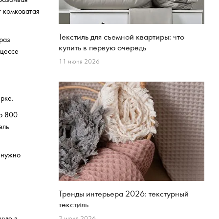
т комковатая
Текстиль для съемной квартиры: что
раз
купить в первую очередь
оцессе
11 июня 2026
рке.
до 800
ель
 нужно
Тренды интерьера 2026: текстурный
текстиль
чную в
2 июня 2026