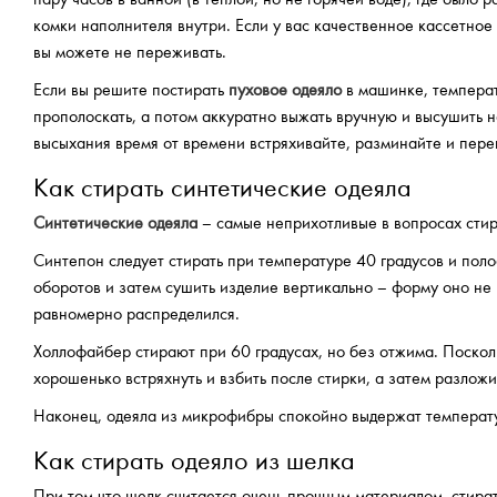
комки наполнителя внутри. Если у вас качественное кассетное 
вы можете не переживать.
Если вы решите постирать
пуховое одеяло
в машинке, температ
прополоскать, а потом аккуратно выжать вручную и высушить
высыхания время от времени встряхивайте, разминайте и пере
Как стирать синтетические одеяла
Синтетические одеяла
– самые неприхотливые в вопросах стирк
Синтепон следует стирать при температуре 40 градусов и поло
оборотов и затем сушить изделие вертикально – форму оно не 
равномерно распределился.
Холлофайбер стирают при 60 градусах, но без отжима. Поскол
хорошенько встряхнуть и взбить после стирки, а затем разлож
Наконец, одеяла из микрофибры спокойно выдержат температур
Как стирать одеяло из шелка
При том что шелк считается очень прочным материалом, стират