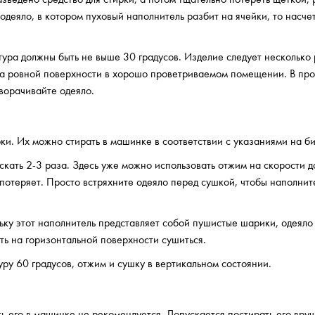
одеяло, в котором пуховый наполнитель разбит на ячейки, то насче
ура должны быть не выше 30 градусов. Изделие следует несколько 
 на ровной поверхности в хорошо проветриваемом помещении. В пр
ворачивайте одеяло.
и. Их можно стирать в машинке в соответствии с указаниями на би
скать 2-3 раза. Здесь уже можно использовать отжим на скорости 
потеряет. Просто встряхните одеяло перед сушкой, чтобы наполнит
ьку этот наполнитель представляет собой пушистые шарики, одеяло
ить на горизонтальной поверхности сушиться.
у 60 градусов, отжим и сушку в вертикальном состоянии.
ь его в машинке не рекомендуется. Допускается постирать его вру