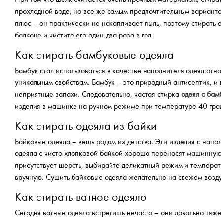
прохладной воде, но все же самым предпочтительным вариантом
плюс – он практически не накапливает пыль, поэтому стирать 
балконе и чистите его один-два раза в год.
Как стирать бамбуковые одеяла
Бамбук стал использоваться в качестве наполнителя одеял отн
уникальным свойствам. Бамбук – это природный антисептик, и
неприятные запахи. Следовательно, частая стирка
одеял с ба
изделия в машинке на ручном режиме при температуре 40 гра
Как стирать одеяла из байки
Байковые одеяла – вещь родом из детства. Эти изделия с напо
одеяла с чисто хлопковой байкой хорошо переносят машинную 
присутствует шерсть, выбирайте деликатный режим и температ
вручную. Сушить байковые одеяла желательно на свежем возду
Как стирать ватное одеяло
Сегодня ватные одеяла встретишь нечасто – они довольно тяже