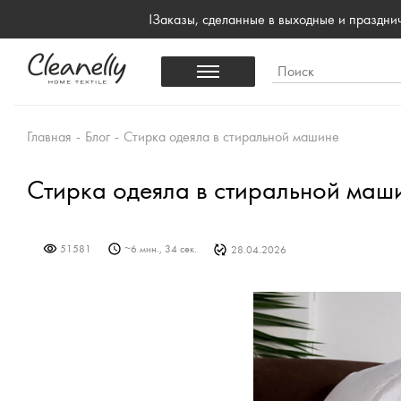
!Заказы, сделанные в выходные и праздн
Главная
-
Блог
-
Стирка одеяла в стиральной машине
Стирка одеяла в стиральной маш
51581
~
6 мин., 34 сек.
28.04.2026