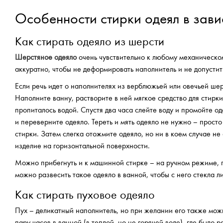
Особенности стирки одеял в зави
Как стирать одеяло из шерсти
Шерстяное одеяло
очень чувствительно к любому механическом
аккуратно, чтобы не деформировать наполнитель и не допустит
Если речь идет о наполнителях из верблюжьей или овечьей шерс
Наполните ванну, растворите в ней мягкое средство для стирк
пропиталось водой. Спустя два часа слейте воду и промойте од
и переверните одеяло. Тереть и мять одеяло не нужно – просто
стирки. Затем слегка отожмите одеяло, но ни в коем случае н
изделие на горизонтальной поверхности.
Можно прибегнуть и к машинной стирке – на ручном режиме, п
можно развесить такое одеяло в ванной, чтобы с него стекла 
Как стирать пуховое одеяло
Пух – деликатный наполнитель, но при желании его также можн
пару часов в ванной (в теплой, но не горячей воде), где было 