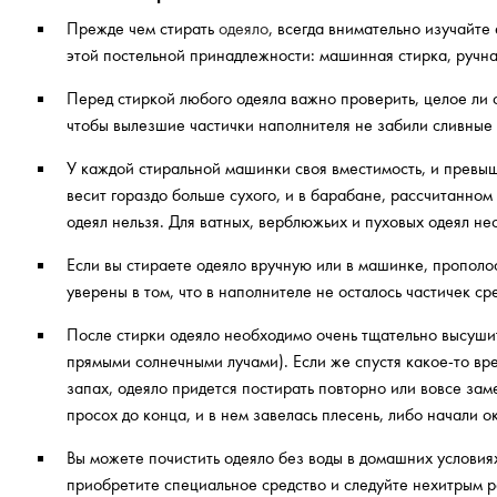
Прежде чем стирать
одеяло
, всегда внимательно изучайте
этой постельной принадлежности: машинная стирка, ручная
Перед стиркой любого одеяла важно проверить, целое ли 
чтобы вылезшие частички наполнителя не забили сливные
У каждой стиральной машинки своя вместимость, и превыша
весит гораздо больше сухого, и в барабане, рассчитанном 
одеял нельзя. Для ватных, верблюжьих и пуховых одеял нео
Если вы стираете одеяло вручную или в машинке, прополос
уверены в том, что в наполнителе не осталось частичек сре
После стирки одеяло необходимо очень тщательно высушит
прямыми солнечными лучами). Если же спустя какое-то вр
запах, одеяло придется постирать повторно или вовсе заме
просох до конца, и в нем завелась плесень, либо начали о
Вы можете почистить одеяло без воды в домашних условиях
приобретите специальное средство и следуйте нехитрым 