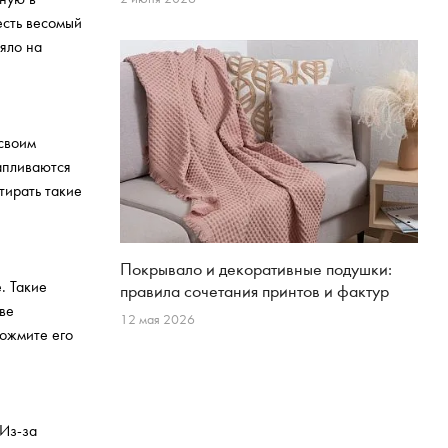
есть весомый
яло на
 своим
апливаются
тирать такие
Покрывало и декоративные подушки:
. Такие
правила сочетания принтов и фактур
ве
12 мая 2026
тожмите его
 Из-за