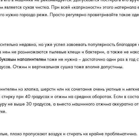
✖
 является сухая чистка. При всей «капризности» этого материала 
его нужно гораздо реже. Просто регулярно проветривайте такое оде
осительно недавно, но уже успел завоевать популярность благодаря
 в нем не размножаются пылевые клещи и бактерии, а также не нак
мбуковым наполнителем
тоже не нужна – достаточно один раз в год с
дусов. Отжим и вертикальная сушка тоже вполне допустимы.
лнителем из хлопка, шерсти или их сочетания очень уютные и мягкие
стирку при 40 градусах и отжим на средних оборотах. Если в соста
уру не выше 30 градусов, а вместо машинного отжима аккуратно о
хе.
лые, плохо пропускают воздух и стирать их крайне проблематично.