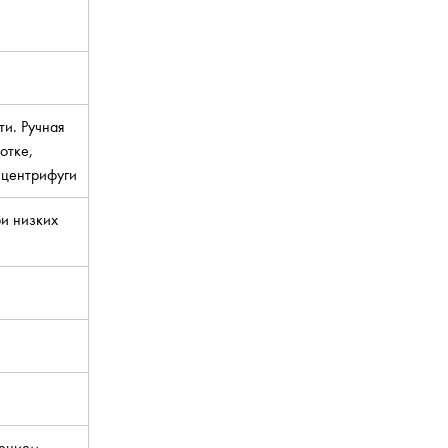
ти. Ручная
отке,
 центрифуги
ри низких