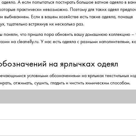
 одеяло. А если попытаться постирать большое ватное одеяло в ван
ь которые практически невозможно. Поэтому для таких одеял предпо
и выбиванием. Если в вашем хозяйстве есть такие одеяла, почаще
х, тщательно встряхнув их несколько раз.
 вы поняли, что пришла пора обновить вашу домашнюю коллекцию – 
азин на cleanelly.ru. У нас есть одеяла с разными наполнителями, к
обозначений на ярлычках одеял
тречающимися условными обозначениями на ярлыках текстильных из
ирать, отжимать, сушить, гладить и чистить химическим способом.