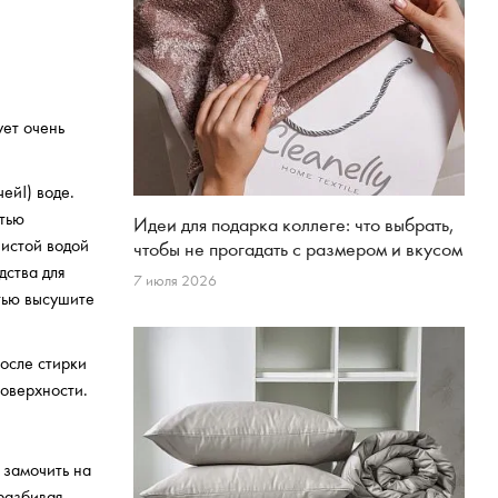
ует очень
ей!) воде.
стью
Идеи для подарка коллеге: что выбрать,
чистой водой
чтобы не прогадать с размером и вкусом
дства для
7 июля 2026
стью высушите
осле стирки
поверхности.
 замочить на
 разбивая