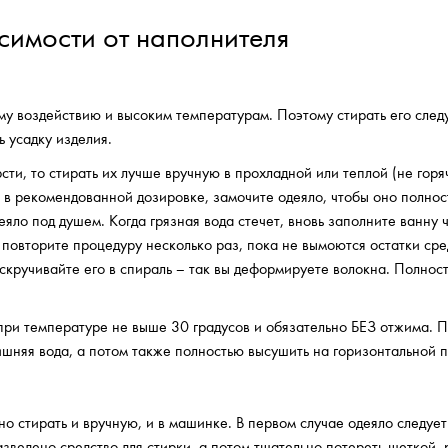
симости от наполнителя
у воздействию и высоким температурам. Поэтому стирать его след
ь усадку изделия.
ти, то стирать их лучше вручную в прохладной или теплой (не горяч
и в рекомендованной дозировке, замочите одеяло, чтобы оно полно
еяло под душем. Когда грязная вода стечет, вновь заполните ванну 
 повторите процедуру несколько раз, пока не вымоются остатки сре
е скручивайте его в спираль – так вы деформируете волокна. Полно
ри температуре не выше 30 градусов и обязательно БЕЗ отжима. П
лишняя вода, а потом также полностью высушить на горизонтальной 
о стирать и вручную, и в машинке. В первом случае одеяло следует
разведено средство для стирки, а потом тщательно потереть щеткой,