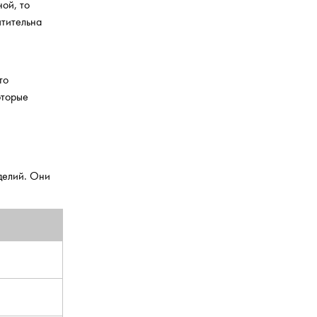
ной, то
чтительна
то
оторые
делий. Они