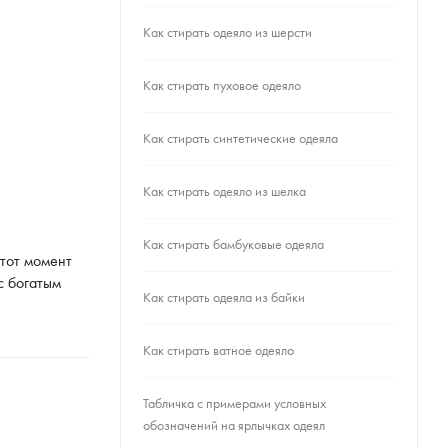
Как стирать одеяло из шерсти
Как стирать пуховое одеяло
Как стирать синтетические одеяла
Как стирать одеяло из шелка
Как стирать бамбуковые одеяла
этот момент
с богатым
Как стирать одеяла из байки
Как стирать ватное одеяло
Табличка с примерами условных
обозначений на ярлычках одеял