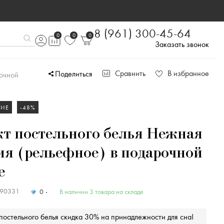
8 (961) 300-45-64
0
0
0
Заказать звонок
Сравнить
В избранное
Поделиться
рочной
НИЕ
-48%
т постельного белья Нежная
я (рельефное) в подарочной
е
390331
0
В наличии 3 товара на складе
постельного белья скидка 30% на принадлежности для сна!