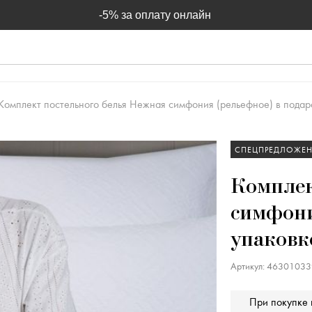
-5% за оплату онлайн
Комплект постельного белья Нежная симфония (рельефное) в пода
СПЕЦПРЕДЛОЖЕ
Комплек
симфони
упаковк
Артикул: 4630103
При покупке 