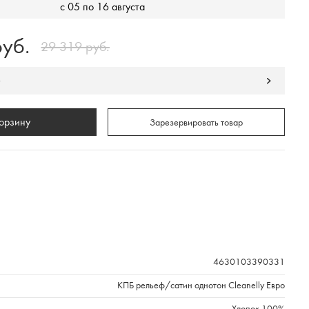
с 05 по 16 августа
уб.
29 319 руб.
у
корзину
Зарезервировать товар
4630103390331
КПБ рельеф/сатин однотон Cleanelly Евро