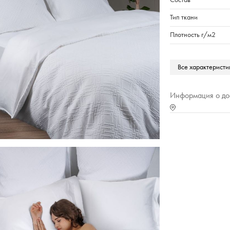
Состав
Тип ткани
Плотность г/м2
Размер в см
Все характеристи
Марка
Тип упаковки
Информация о до
Страна происхожде
Характеристика (№ ц
Комплект
Подойдет в качеств
Вес,г