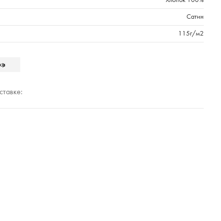
Хлопок 100%
Сатин
115г/м2
ЕВРО
ки
Cleanelly
Короб
ставке:
ния
КИТАЙ
вета в базе оттенков)
НЕЖ СИМФ
Простыня 240Х260,Пододеяльник 200Х220,Наволочка 50Х70 - 2
шт,Наволочка 70Х70 - 2 шт
е подарка
Да
4000