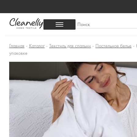
Главная
-
Каталог
-
Текстиль для спальни
-
Постельное белье
-
упаковке