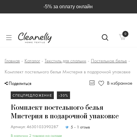
-5% за оплату онлайн
0
Главная
-
Каталог
-
Текстиль для спальни
-
Постельное белье
-
Комплект постельного белья Мистерия в подарочной упаковке
В избранное
Поделиться
СПЕЦПРЕДЛОЖЕНИЕ
-30%
Комплект постельного белья
Мистерия в подарочной упаковке
Артикул: 4630103390287
5
1 отзыв
В наличии 2 товара на складе