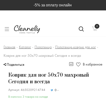
!Заказы, сделанные в выходные и праздничные дн
подтверждаются и передаются в транспортную 
следующий рабочий день.
0
Главная
-
Каталог
-
Полотенца
-
Полотенце-коврик для ног
-
Коврик для ног 50х70 махровый Сегодня и всегда
В избранное
Поделиться
Коврик для ног 50х70 махровый
Сегодня и всегда
Артикул: 4650209214744
0
В наличии 3 товара на складе