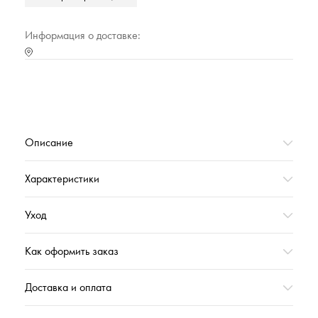
Марка
Cleanelly Collection
Тип упаковки
Полиэтиленовый прозрачный пакет
Информация о доставке:
Страна происхождения
РОССИЯ
Характеристика (№ цвета в базе оттенков)
10000
Коллекция
ОРАСЭМПРЭ_ВЕСНА'2025
Вес,г
263
Описание
Характеристики
Уход
Как оформить заказ
Доставка и оплата