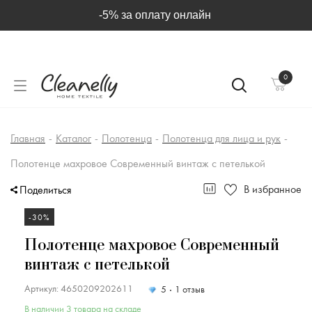
-5% за оплату онлайн
0
Главная
-
Каталог
-
Полотенца
-
Полотенца для лица и рук
-
Полотенце махровое Современный винтаж с петелькой
В избранное
Поделиться
-30%
Полотенце махровое Современный
винтаж с петелькой
Артикул: 4650209202611
5
1 отзыв
В наличии 3 товара на складе