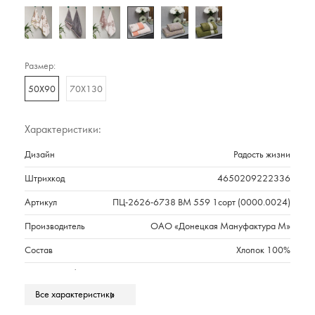
Размер:
50Х90
70Х130
Характеристики:
Дизайн
Радость жизни
Штрихкод
4650209222336
Артикул
ПЦ-2626-6738 ВМ 559 1сорт (0000.0024)
Производитель
ОАО «Донецкая Мануфактура М»
Состав
Хлопок 100%
Плотность г/м2
520
Все характеристики
Марка
Cleanelly Collection