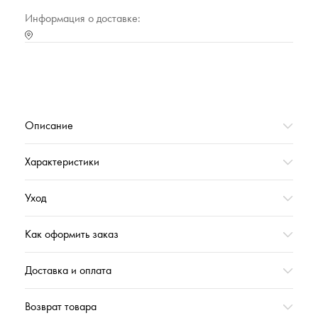
Тип упаковки
Полиэтиленовый прозрачный пакет
Информация о доставке:
Страна происхождения
РОССИЯ
Характеристика (№ цвета в базе оттенков)
10000
Коллекция
ДЖОЙА_ЛЕТО'2025
Вес,г
234
Описание
Характеристики
Уход
Как оформить заказ
Доставка и оплата
Возврат товара