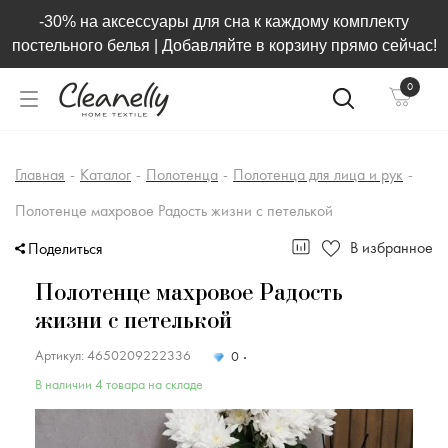
-30% на аксессуары для сна к каждому комплекту
постельного белья | Добавляйте в корзину прямо сейчас!
0
Главная
-
Каталог
-
Полотенца
-
Полотенца для лица и рук
-
Полотенце махровое Радость жизни с петелькой
В избранное
Поделиться
Полотенце махровое Радость
жизни с петелькой
Артикул: 4650209222336
0
В наличии 4 товара на складе