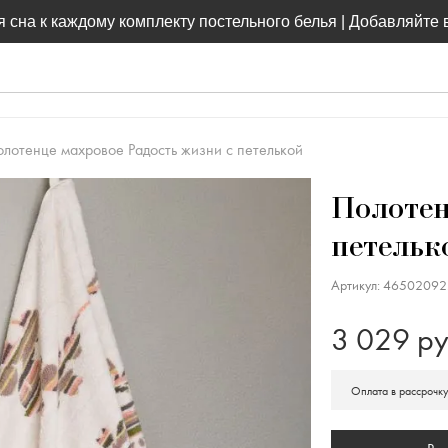
 сна к каждому комплекту постельного белья | Добавляйте 
лотенце махровое Радость жизни с петелькой
Полотен
петельк
Артикул: 4650209
3 029 ру
Оплата в рассрочк