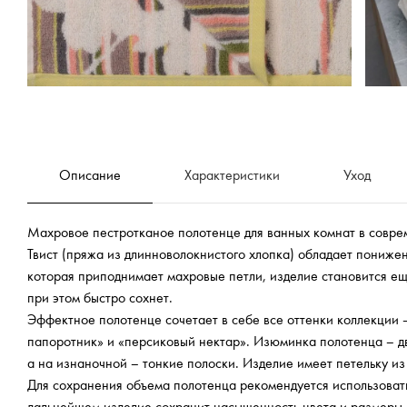
Описание
Характеристики
Уход
Махровое пестротканое полотенце для ванных комнат в совре
Твист (пряжа из длинноволокнистого хлопка) обладает пониже
которая приподнимает махровые петли, изделие становится ещ
при этом быстро сохнет.
Эффектное полотенце сочетает в себе все оттенки коллекции 
папоротник» и «персиковый нектар». Изюминка полотенца – дв
а на изнаночной – тонкие полоски. Изделие имеет петельку из
Для сохранения объема полотенца рекомендуется использовать