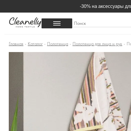
-30% на аксессуары для
Главная
-
Каталог
-
Полотенца
-
Полотенца для лица и рук
-
По