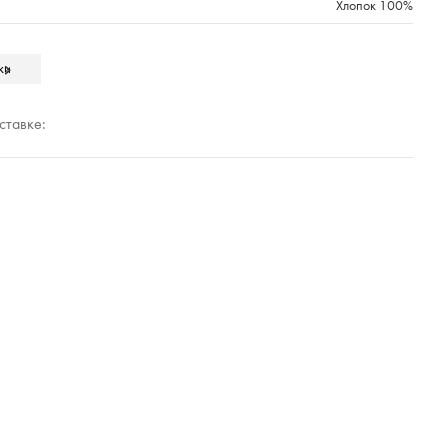
Хлопок 100%
550
ки
Cleanelly Collection
Полиэтиленовый прозрачный пакет
ставке:
ния
РОССИЯ
вета в базе оттенков)
10000
ДЖОЙА_ЛЕТО'2025
248