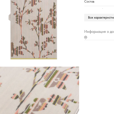
Состав
Плотность г/м2
Все характеристи
Марка
Тип упаковки
Информация о до
Страна происхожде
Характеристика (№ ц
Коллекция
Вес,г