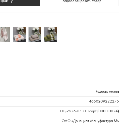
корзину
Зарезервировать товар
Радость жизни
4650209222275
ПЦ-2626-6733 1сорт (0000.0024)
ОАО «Донецкая Мануфактура М»