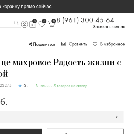
в корзину прямо сейчас!
8 (961) 300-45-64
0
0
0
Заказать звонок
Сравнить
В избранное
Поделиться
це махровое Радость жизни с
ой
222275
0
В наличии 5 товаров на складе
б.
у