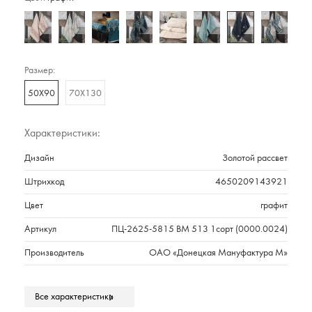
Размер:
50Х90
70Х130
Характеристики:
Дизайн
Золотой рассвет
Штрихкод
4650209143921
Цвет
графит
Артикул
ПЦ-2625-5815 ВМ 513 1сорт (0000.0024)
Производитель
ОАО «Донецкая Мануфактура М»
Состав
Хлопок 100%
Все характеристики
Плотность г/м2
530