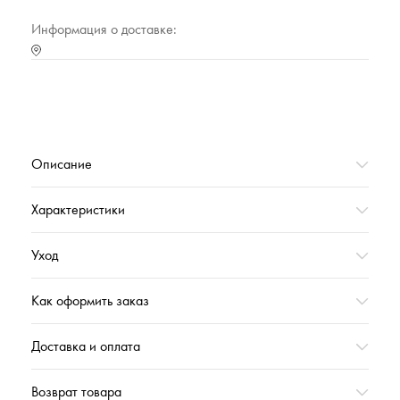
Марка
Cleanelly Collection
Информация о доставке:
Тип упаковки
Полиэтиленовый прозрачный пакет
Страна происхождения
РОССИЯ
Характеристика (№ цвета в базе оттенков)
19-3906 (графит)
Коллекция
АЛЬБАДОРО_ОСЕНЬ'2023
Описание
Вес,г
239
Характеристики
Уход
Как оформить заказ
Доставка и оплата
Возврат товара