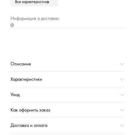
Все характеристики
Марка
Cleanelly Collection
Тип упаковки
Полиэтиленовый прозрачный пакет
Информация о доставке:
Страна происхождения
РОССИЯ
Характеристика (№ цвета в базе оттенков)
20000
Коллекция
АЛЬБАДОРО_ОСЕНЬ'2023
Вес,г
248
Описание
Характеристики
Уход
Как оформить заказ
Доставка и оплата