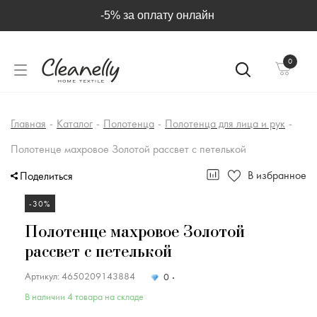
-5% за оплату онлайн
0
Главная
-
Каталог
-
Полотенца
-
Полотенца для лица и рук
-
Полотенце махровое Золотой рассвет с петелькой
В избранное
Поделиться
-30%
Полотенце махровое Золотой
рассвет с петелькой
Артикул: 4650209143884
0
В наличии 4 товара на складе