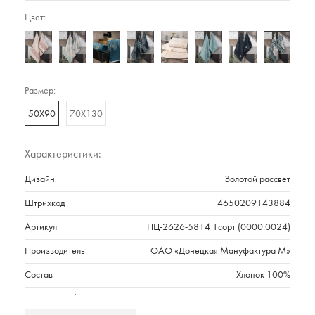
Цвет:
Размер:
50Х90
70Х130
Характеристики:
Дизайн
Золотой рассвет
Штрихкод
4650209143884
Артикул
ПЦ-2626-5814 1сорт (0000.0024)
Производитель
ОАО «Донецкая Мануфактура М»
Состав
Хлопок 100%
Плотность г/м2
550