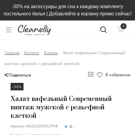
-30% на аксессуары для сна к каждому комплекту
постельного белья | Добавляйте в корзину прямо сейчас!
0
Главная
-
Каталог
-
Халаты
-
Халат вафельный Современный
винтаж мужской с рельефной клеткой
В избранное
Поделиться
-30%
Халат вафельный Современный
винтаж мужской с рельефной
клеткой
Артикул: 4650209202994
0