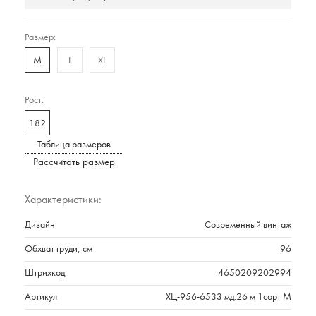
Размер:
M
L
XL
Рост:
182
Таблица размеров
Рассчитать размер
Характеристики:
Дизайн
Современный винтаж
Обхват груди, см
96
Штрихкод
4650209202994
Артикул
ХЦ-956-6533 мд.26 м 1сорт M