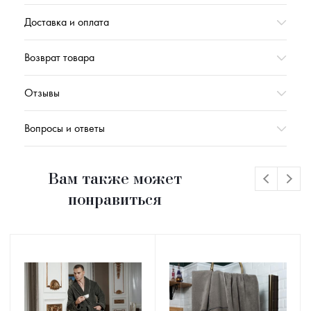
Длина рукава с учетом шва, см
81
Доставка и оплата
Длина спинки, см
121
Возврат товара
Ширина спинки, см
60
Обхват талии, см
86
Отзывы
Вес,г
591
Вопросы и ответы
Вам также может
понравиться